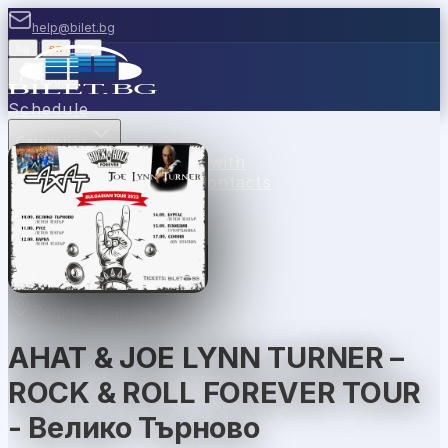
help@bilet.bg
bg
|
en
|
gr
Login
Schedule
Categories
Venues
Cash desks
Sell with
us
Vouchers
News
FAQ
Contacts
Велико Търново
AHAT & JOE LYNN TURNER –
ROCK & ROLL FOREVER TOUR
- Велико Търново