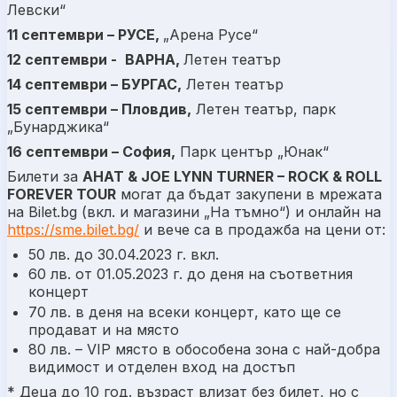
Левски“
11 септември – РУСЕ,
„Арена Русе“
12 септември -
ВАРНА,
Летен театър
14 септември – БУРГАС,
Летен театър
15 септември – Пловдив,
Летен театър, парк
„Бунарджика“
16 септември – София,
Парк център „Юнак“
Билети за
AHAT & JOE LYNN TURNER – ROCK & ROLL
FOREVER TOUR
могат да бъдат закупени в мрежата
на Bilet.bg (вкл. и магазини „На тъмно“) и онлайн на
https://sme.bilet.bg/
и вече са в продажба на цени от:
50 лв. до 30.04.2023 г. вкл.
60 лв. от 01.05.2023 г. до деня на съответния
концерт
70 лв. в деня на всеки концерт, като ще се
продават и на място
80 лв. – VIP място в обособена зона с най-добра
видимост и отделен вход на достъп
* Деца до 10 год. възраст влизат без билет, но с