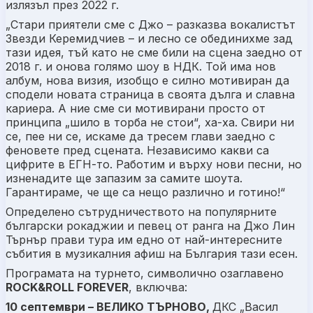
излязъл през 2022 г.
„Стари приятели сме с Джо – разказва вокалистът
Звезди Керемидчиев – и лесно се обединихме зад
тази идея, тъй като не сме били на сцена заедно от
2018 г. и онова голямо шоу в НДК. Той има нов
албум, нова визия, изобщо е силно мотивиран да
сподели новата страница в своята дълга и славна
кариера. А ние сме си мотивирани просто от
принципа „шило в торба не стои“, ха-ха. Свири ни
се, пее ни се, искаме да тресем глави заедно с
феновете пред сцената. Независимо какви са
цифрите в ЕГН-то. Работим и върху нови песни, но
изненадите ще запазим за самите шоута.
Гарантираме, че ще са нещо различно и готино!“
Определено сътрудничеството на популярните
български рокаджии и певец от ранга на Джо Лин
Търнър прави тура им едно от най-интересните
събития в музикалния афиш на България тази есен.
Програмата на турнето, символично озаглавено
ROCK&ROLL FOREVER
, включва:
10 септември – ВЕЛИКО ТЪРНОВО,
ДКС „Васил