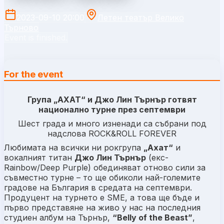
2023-09-10 20:00
Летен театър Велико
Търново
Event is finished.
For the event
Група „АХАТ“ и Джо Лин Търнър готвят
национално турне през септември
Шест града и много изненади са събрани под
надслова
ROCK&ROLL FOREVER
Любимата на всички ни рокгрупа
„Ахат“
и
вокалният титан
Джо Лин Търнър
(екс-
Rainbow/Deep Purple) обединяват отново сили за
съвместно турне – то ще обиколи най-големите
градове на България в средата на септември.
Продуцент на турнето е SME, а това ще бъде и
първо представяне на живо у нас на последния
студиен албум на Търнър,
“Belly of the Beast”
,