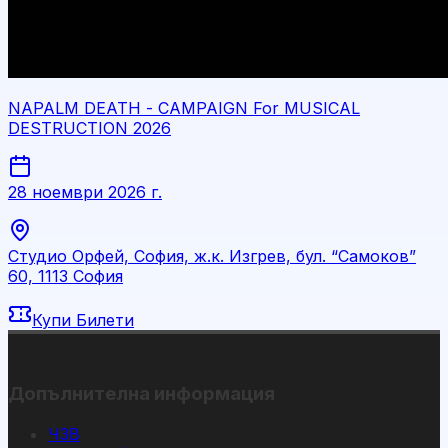
NAPALM DEATH - CAMPAIGN For MUSICAL
DESTRUCTION 2026
28 ноември 2026 г.
Студио Орфей, София, ж.к. Изгрев, бул. “Самоков”
60, 1113 София
Купи Билети
Допълнителна информация
ЧЗВ