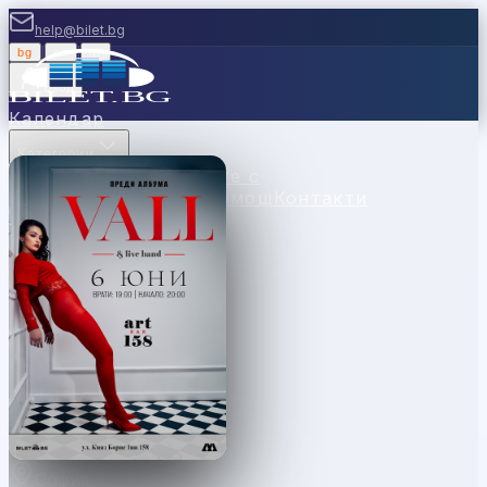
help@bilet.bg
bg
|
en
|
gr
Вход
Календар
Категории
Места
Каси
Продавайте с
нас
Ваучери
Новини
Помощ
Контакти
София