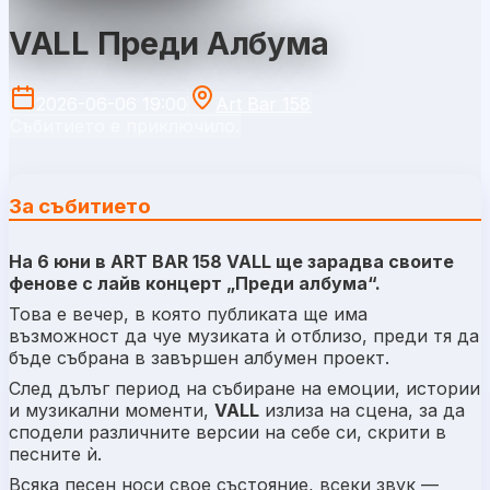
VALL Преди Албума
2026-06-06 19:00
Art Bar 158
Събитието е приключило.
За събитието
На 6 юни в ART BAR 158 VALL ще зарадва своите
фенове с лайв концерт „Преди албума“.
Това е вечер, в която публиката ще има
възможност да чуе музиката ѝ отблизо, преди тя да
бъде събрана в завършен албумен проект.
След дълъг период на събиране на емоции, истории
и музикални моменти,
VALL
излиза на сцена, за да
сподели различните версии на себе си, скрити в
песните ѝ.
Всяка песен носи свое състояние, всеки звук —