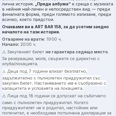
лична история.
„Преди албума“
е среща с музиката
в нейния най-личен и непосредствен вид — преди
финалната форма, преди голямото излизане, преди
всичко, което предстои.
Очакваме ви в ART BAR 158, за да усетим заедно
началото на тази история.
Отваряне на врати:
19:00 ч.
Начало:
20:00 ч.
⚠️ Закупеният билет
не гарантира седящо място
.
За резервации, моля, свържете се директно с
клуба/локацията.
⚠️ Деца под 7 години влизат безплатно,
задължително с пълнолетен придружител със
закупен билет. Настаняването им е съобразено с
капацитета и условията на локацията.
⚠️ Лица под 18 години се допускат на събитието
само с пълнолетен придружител. Когато
придружителят не е родител, настойник или
попечител, е необходима попълнена декларация за