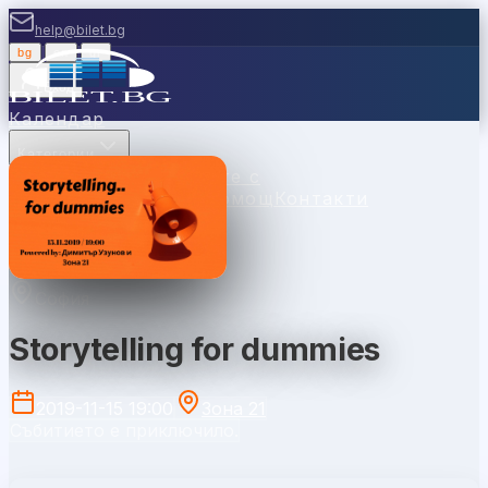
help@bilet.bg
bg
|
en
|
gr
Вход
Календар
Категории
Места
Каси
Продавайте с
нас
Ваучери
Новини
Помощ
Контакти
София
Storytelling for dummies
2019-11-15 19:00
Зона 21
Събитието е приключило.