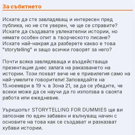
За събитието
Искате да сте завладяващ и интересен пред
публика, но не сте уверен, че ще се справите?
Искате да създавате увлекателни истории, но
нямате особен опит в творческото писане?
Искате най-накрая да разберете какво е това
"storytelling" и защо всички говорят за него?
Почти всяка завлядяваща и въздействаща
презентация днес залага на раказването на
истории. Този похват вече не е привилегия само на
най-умелите говорители! Заповядайте на
15.ноември в 19 ч. в Зона 21, за да се убедите, че
всеки може да се научи да го използва в своята
работа или ежедневие.
Уъркшопът STORYTELLING FOR DUMMIES ще ви
запознае по един забавен и вълнуващ начин с
основите на това как се създават и разказват
хубави истории.