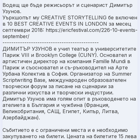
Водещ ще бъде режисьорът и сценарист Димитър
Узунов.
Уъркшопът му CREATIVE STORYTELLING бе включен
в 10 BEST CREATIVE EVENTS IN LONDON за месец
септември 2018: https://ericfestival.com/226-10-events-
september/
--------------------------------------------
ДИМИТЪР УЗУНОВ е учил театър в университетите
Париж VIII и Brooklyn College (CUNY). Основател и
артистичен директор на компания Famille Mundi в
Париж и съосновател и съ-ръководител на Арте
Урбана Колектив в София. Организатор на Summer
Scriptwriting Base, международен образователен
творчески форум за писане на сценарии за
различни изкуства и творчески индустрии.
Димитър Узунов има голям опит в ръководенето на
ателиета в България и чужбина (Франция,
Великобритания, САЩ, Египет, Кипър, Литва,
Азербайджан).
Събитието е с ограничени места и е необходимо
закупуването на билети. Цената на билетите 15 лева