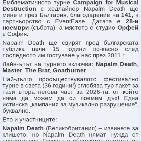
Емблематичното турне
Campaign for Musical
Destruction
с хедлайнер Napalm Death
ще
мине и през България, благодарение на
141,
в
партньорство с EventEase
. Датата е
28-
и
ноември
(
събота
)
, а мястото е студио
Орфей
в София
.
Napalm Death
ще свирят пред българската
публика цели 15 години по-късно след
последното им гостуване у нас през 2011 г.
Лайн
-ъпът на турнето включва:
Napalm Death
,
Master
,
The Brat
,
Goatburner
.
Най-дълго просъществувалото фестивално
турне в света
(36
години
!
)
сглобява тур пакет за
тази втора негова част за 2026-та, от който
няма да можем да си поемем дъх
!
Една
истинска „кампания за музикално разрушение“,
буквално
.
Ето и участниците:
Napalm Death
(
Великобритания
) – извинете за
клишето, но
Napalm Death
нямат нужда от
представяне. Групата е абсолютна институция