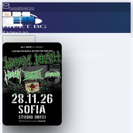
help@bilet.bg
bg
|
en
|
gr
Вход
Календар
Категории
Места
Каси
Продавайте с
нас
Ваучери
Новини
Помощ
Контакти
София