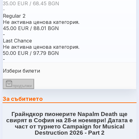
35.00 EUR / 68.45 BGN
-
Regular 2
Не активна ценова категория.
45.00 EUR / 88.01 BGN
-
Last Chance
Не активна ценова категория.
50.00 EUR / 97.79 BGN
-
Избери билети
продължи
За събитието
Грайндкор пионерите
Napalm Death
ще
свирят в София на 28-
и ноември!
Датата е
част от турнето
Campaign for Musical
Destruction 2026 - Part 2