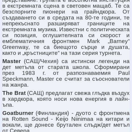
в екстремната сцена в световен мащаб. Те са
безспорните пионери на грайндкора. От
създаването си в средата на 80-те години, те
непрекъснато разширяват границите на
екстремната музика. Известни с политическата
си позиция, оглушителната си скорост и
емблематичния фронтмен
Mark
„
Barney
“
Greenway,
те са биещото сърце и душата,
както и „кръстниците“ на тази серия турнета.
Master
(САЩ
/
Чехия
) са истински легенди на
дет метъла от старата школа. Сформирани
през 1983 г. от разпознаваемия
Paul
Speckmann, Master
се считат за съоснователи
на жанра.
The Brat
(САЩ) предлагат свежа глъдка въздух
в хардкора, която носи нова енергия в лайн-
ъпа.
Goatburner
(
Финландия
) - дуото с фронтмена
на Rotten Sound - Keijo Niinimaa на китари и
вокали, ще донесе брутален слъдж/дет метъл
от Севера.