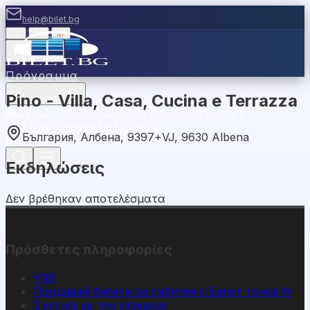
help@bilet.bg
bg
|
en
|
gr
Είσοδος
Πρόγραμμα
Pino - Villa, Casa, Cucina е Terrazza
Κατηγορίες
Χώροι
Σημεία Πώλησης
Πουλήστε μαζί
μας
Κουπόνια
Νέα
Συχνές
България, Албена, 9397+VJ, 9630 Albena
Ερωτήσεις
Επικοινωνία
Εκδηλώσεις
Δεν βρέθηκαν αποτελέσματα
Πρόσθετες πληροφορίες
ЧЗВ
Продавай билети за събития с Билет точка бг
Σχετικά με την εταιρεία