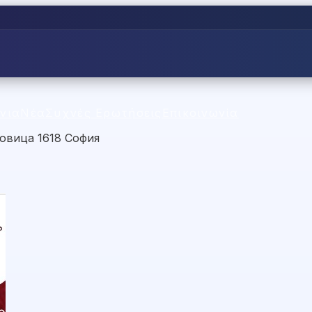
νια
Νέα
Συχνές Ερωτήσεις
Επικοινωνία
ковица 1618 София