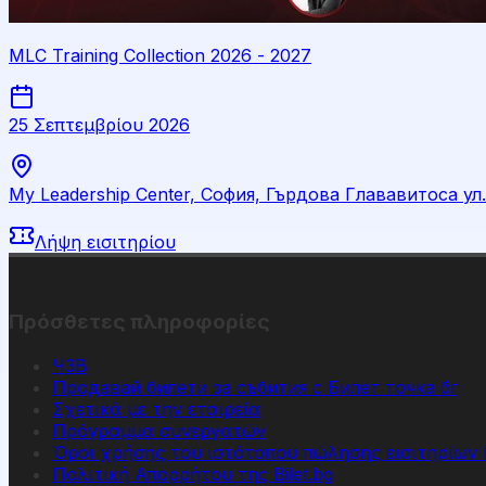
MLC Training Collection 2026 - 2027
25 Σεπτεμβρίου 2026
My Leadership Center, София, Гърдова Глававитоса у
Λήψη εισιτηρίου
Πρόσθετες πληροφορίες
ЧЗВ
Продавай билети за събития с Билет точка бг
Σχετικά με την εταιρεία
Πρόγραμμα συνεργατών
Όροι χρήσης του ιστότοπου πώλησης εισιτηρίων B
Πολιτική Απορρήτου της Bilet.bg