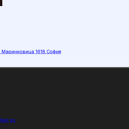
л. Маринковица 1618 София
ilet bg