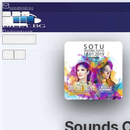
help@bilet.bg
bg
|
en
|
gr
Είσοδος
Πρόγραμμα
Κατηγορίες
Χώροι
Σημεία Πώλησης
Πουλήστε μαζί μας
Κουπό
София
Sounds O