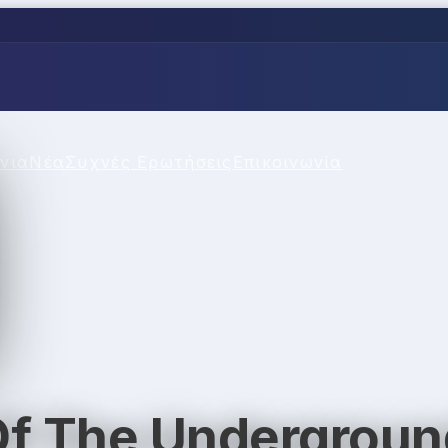
νια
Νέα
Συχνές Ερωτήσεις
Επικοινωνία
f The Undergroun