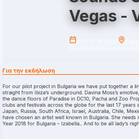
Vegas - V
2019-01-18 23:00
Playg
Η εκδήλωση έχει ολοκληρωθ
Για την εκδήλωση
For our pilot project in Bulgaria we have put together a l
straight from Ibiza’s underground. Davina Moss’s emotiv
the dance floors of Paradise in DC10, Pacha and Zoo Proj
clubs and festivals across the globe for the last 17 years
Japan, Russia, South Africa, Israel, Australia, Chile, 
have chosen an artist well known in Bulgaria. She needs n
Year 201
8 for Bulgaria – Izabella.. And to be all lady’s nig