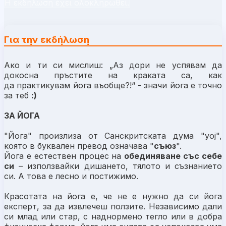
Η εκδήλωση έχει ολοκληρωθεί.
Για την εκδήλωση
Ако и ти си мислиш: „Аз дори не успявам да
докосна пръстите на краката са, как
да практикувам йога въобще?!“ - значи йога е точно
за теб
:)
ЗА ЙОГА
"Йога" произлиза от Санскритската дума "yoj",
която в буквален превод означава "
съюз
".
Йога е естествен процес на
обединяване със себе
си
– използвайки дишането, тялото и съзнанието
си. А това е лесно и постижимо.
Красотата на йога е, че не е нужно да си йога
експерт, за да извлечеш ползите.
Независимо дали
си млад или стар, с наднормено тегло или в добра