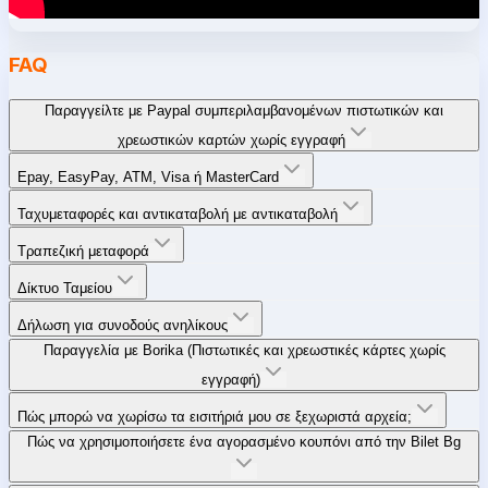
FAQ
Παραγγείλτε με Paypal συμπεριλαμβανομένων πιστωτικών και
χρεωστικών καρτών χωρίς εγγραφή
Epay, EasyPay, ATM, Visa ή MasterCard
Ταχυμεταφορές και αντικαταβολή με αντικαταβολή
Τραπεζική μεταφορά
Δίκτυο Ταμείου
Δήλωση για συνοδούς ανηλίκους
Παραγγελία με Borika (Πιστωτικές και χρεωστικές κάρτες χωρίς
εγγραφή)
Πώς μπορώ να χωρίσω τα εισιτήριά μου σε ξεχωριστά αρχεία;
Πώς να χρησιμοποιήσετε ένα αγορασμένο κουπόνι από την Bilet Bg