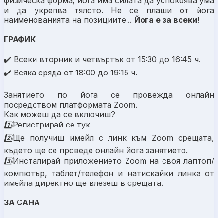
физическа форма, йога има силата да успокоява ума
и да укрепва тялото.
Не се плаши от йога
наименованията на позициите...
Йога е за всеки
!
ГРАФИК
✔️ Всеки вторник и четвъртък от
15:30 до 16:45 ч.
✔️ Всяка сряда от
18:00 до 19:15 ч.
Занятието по йога се провежда онлайн
посредством платформата Zoom.
Как можеш да се включиш?
1️⃣Р
егистрирай се тук.
2️⃣
Ще получиш имейл с линк към Zoom срещата,
където ще се проведе онлайн йога занятието.
3️⃣И
нсталирай приложението Zoom на своя лаптоп/
компютър, таблет/телефон и натискайки линка от
имейла директно ще влезеш в срещата.
ЗА САНА