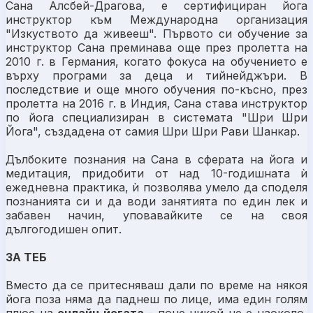
Сана Алсбей-Драгова, е сертифициран йога
инструктор към Международна организация
"Изкуството да живееш". Първото си обучение за
инструктор Сана преминава още през пролетта на
2010 г. в Германия, когато фокуса на обучението е
върху програми за деца и тийнейджъри. В
последствие и още много обучения по-късно, през
пролетта на 2016 г. в Индия, Сана става инструктор
по йога специализиран в системата "Шри Шри
Йога", създадена от самия Шри Шри Рави Шанкар.
Дълбоките познания на Сана в сферата на йога и
медитация, придобити от над 10-годишната ѝ
ежедневна практика, ѝ позволява умело да споделя
познанията си и да води занятията по един лек и
забавен начин, уповавайките се на своя
дългогодишен опит.
ЗА ТЕБ
Вместо да се притесняваш дали по време на
някоя
йога поза няма да паднеш по лице, има един голям