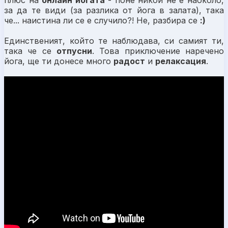
плюс на
онлайн йогата
- поне никой не е наоколо,
за да те види (за разлика от йога в залата), така
че... наистина ли се е случило?! Не, разбира се
:)
Единственият, който те наблюдава, си самият ти,
така че се
отпусни
. Това приключение наречено
йога, ще ти донесе много
радост
и
релаксация
.