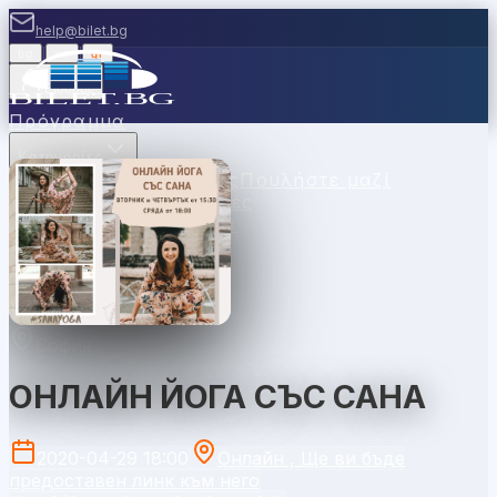
help@bilet.bg
bg
|
en
|
gr
Είσοδος
Πρόγραμμα
Κατηγορίες
Χώροι
Σημεία Πώλησης
Πουλήστε μαζί
μας
Κουπόνια
Νέα
Συχνές
Ερωτήσεις
Επικοινωνία
София
ОНЛАЙН ЙОГА СЪС САНА
2020-04-29 18:00
Онлайн , Ще ви бъде
предоставен линк към него