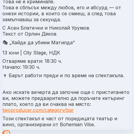
Това не е криминале.
Това е сблъсък между любов, его и абсурд — от
онези истории, в които се смееш, а след това
замълчаваш за секунда.
С Асен Блатечки и Николай Урумов
Текст от Орлин Дяков
🎭 „Хайде да убием Матилда“
13 юни | City Stage, НДК
Отваряме врати: 18:30 ч.
Начало: 19:30 ч.
🍷 Барът работи преди и по време на спектакъла.
Ако искате вечерта да започне още с пристигането
ви, можете предварително да поръчате кетъринг
плато, което да ви очаква на място:
twoproducer.com/category/bar
Този спектакъл е част от поредицата театър и
вино, организирани от Bohemian Vibe.