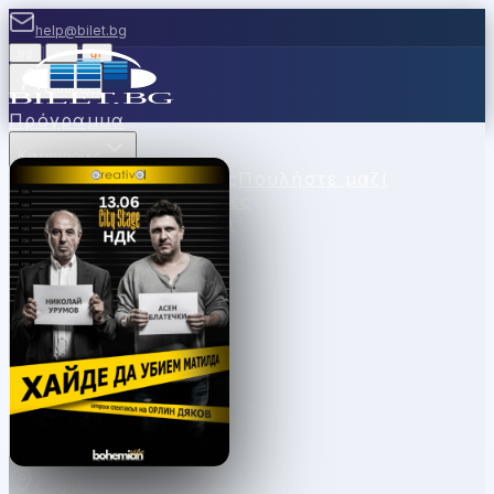
help@bilet.bg
bg
|
en
|
gr
Είσοδος
Πρόγραμμα
Κατηγορίες
Χώροι
Σημεία Πώλησης
Πουλήστε μαζί
μας
Κουπόνια
Νέα
Συχνές
Ερωτήσεις
Επικοινωνία
София