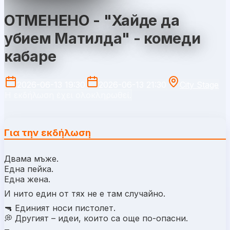
ОТМЕНЕНО - "Хайде да
убием Матилда" - комеди
кабаре
2026-06-13 19:30
2026-06-13 21:30
City Stage
Η εκδήλωση έχει ολοκληρωθεί.
Για την εκδήλωση
Двама мъже.
Една пейка.
Една жена.
И нито един от тях не е там случайно.
🔫 Единият носи пистолет.
💭 Другият – идеи, които са още по-опасни.