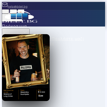
help@bilet.bg
bg
|
en
|
gr
Είσοδος
Πρόγραμμα
Κατηγορίες
Χώροι
Σημεία Πώλησης
Πουλήστε μαζί
μας
Κουπόνια
Νέα
Συχνές
Ερωτήσεις
Επικοινωνία
София