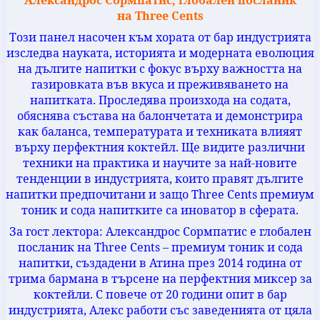
Александрос Сормпатис
,
глобален посланик
на
Three Cents
Този панел насочен към хората от бар индустрията
изследва науката, историята и модерната еволюция
на дългите напитки с фокус върху важността на
газировката във вкуса и преживяването на
напитката. Проследява произхода на содата,
обяснява състава на балончетата и демонстрира
как баланса, температурата и техниката влияят
върху перфектния коктейл. Ще видите различни
техники на практика и научите за най-новите
тенденции в индустрията, които правят дългите
напитки предпочитани и защо
Three Cents
премиум
тоник и сода напитките са иноватор в сферата.
За гост лектора: Александрос Сормпатис е глобален
посланик на
Three Cents
– премиум тоник и сода
напитки, създадени в Атина през 2014 година от
трима бармана в търсене на перфектния миксер за
коктейли. С повече от 20 години опит в бар
индустрията, Алекс работи със заведенията от цяла