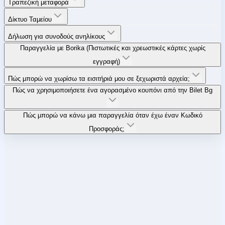
Τραπεζική μεταφορά
Δίκτυο Ταμείου
Δήλωση για συνοδούς ανηλίκους
Παραγγελία με Borika (Πιστωτικές και χρεωστικές κάρτες χωρίς
εγγραφή)
Πώς μπορώ να χωρίσω τα εισιτήριά μου σε ξεχωριστά αρχεία;
Πώς να χρησιμοποιήσετε ένα αγορασμένο κουπόνι από την Bilet Bg
Πώς μπορώ να κάνω μια παραγγελία όταν έχω έναν Κωδικό
Προσφοράς;