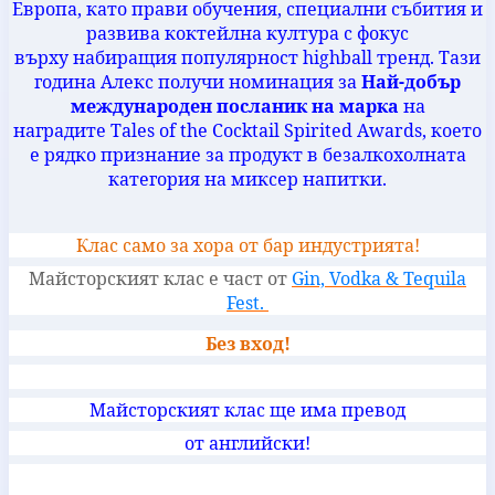
Европа, като прави обучения, специални събития и
развива коктейлна култура с фокус
върху набиращия популярност
highball
тренд. Тази
година Алекс получи номинация за
Най-добър
международен посланик на марка
на
наградите
Tales of the Cocktail Spirited Awards
, което
е рядко признание за продукт в безалкохолната
категория на миксер напитки.
Клас само за хора от бар индустрията!
Майсторският клас е част от
Gin, Vodka & Tequila
Fest.
Без вход!
Майсторският клас ще има превод
от английски!