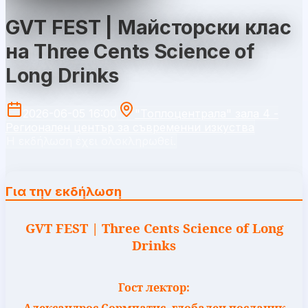
GVT FEST | Майсторски клас
на Three Cents Science of
Long Drinks
2026-06-05 16:00
"Топлоцентрала" зала 4 -
Регионален център за съвременни изкуства
Η εκδήλωση έχει ολοκληρωθεί.
Για την εκδήλωση
GVT FEST | Three Cents Science of Long
Drinks
Гост лектор: