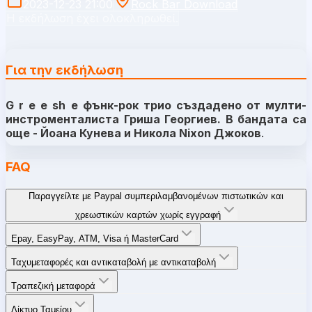
2023-12-23 21:00
Rock Bar Download
Η εκδήλωση έχει ολοκληρωθεί.
Για την εκδήλωση
G r e e sh е фънк-рок трио създадено от мулти-
инстроменталиста Гриша Георгиев. В бандата са
още - Йоана Кунева и Никола Nixon Джоков
.
FAQ
Παραγγείλτε με Paypal συμπεριλαμβανομένων πιστωτικών και
χρεωστικών καρτών χωρίς εγγραφή
Epay, EasyPay, ATM, Visa ή MasterCard
Ταχυμεταφορές και αντικαταβολή με αντικαταβολή
Τραπεζική μεταφορά
Δίκτυο Ταμείου