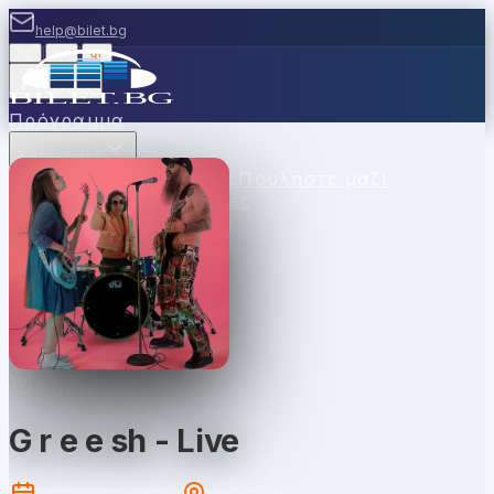
help@bilet.bg
bg
|
en
|
gr
Είσοδος
Πρόγραμμα
Κατηγορίες
Χώροι
Σημεία Πώλησης
Πουλήστε μαζί
μας
Κουπόνια
Νέα
Συχνές
Ερωτήσεις
Επικοινωνία
Plovdiv
G r e e sh - Live