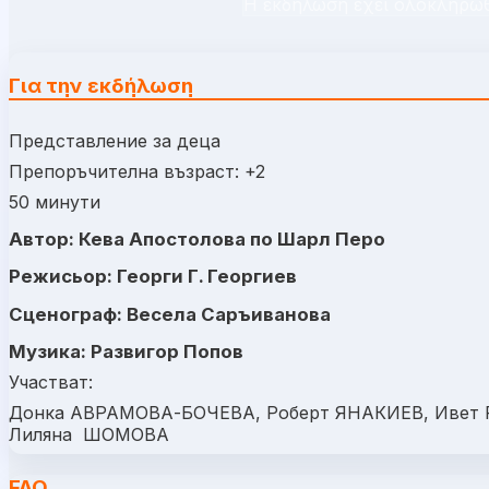
Η εκδήλωση έχει ολοκληρωθ
Για την εκδήλωση
Представление за деца
Препоръчителна възраст: +2
50 минути
Автор: Кева Апостолова по Шарл Перо
Режисьор: Георги Г. Георгиев
Сценограф: Весела Саръиванова
Музика: Развигор Попов
Участват:
Донка АВРАМОВА-БОЧЕВА, Роберт ЯНАКИЕВ, Ивет
Лиляна ШОМОВА
FAQ