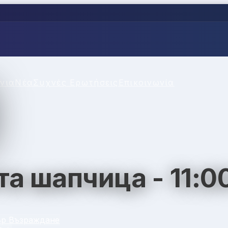
νια
Νέα
Συχνές Ερωτήσεις
Επικοινωνία
а шапчица - 11:0
ър Възраждане