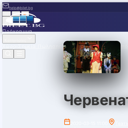
help@bilet.bg
bg
|
en
|
gr
Είσοδος
Πρόγραμμα
Κατηγορίες
Χώροι
Σημεία Πώλησης
Πουλήστε μαζί μας
Κουπό
София
Червенат
2020-03-15 11:00
Теат