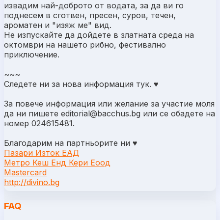
извадим най-доброто от водата, за да ви го
поднесем в сготвен, пресен, суров, течен,
ароматен и "изяж ме" вид.
Не изпускайте да дойдете в златната среда на
октомври на нашето рибно, фестивално
приключение.
~~~
Следете ни за нова информация тук. ♥
За повече информация или желание за участие моля
да ни пишете
editorial@bacchus.bg
или се обадете на
номер 024615481.
Благодарим на партньорите ни ♥
Пазари Изток ЕАД
Метро Кеш Енд Кери Еоод
Mastercard
http://divino.bg
FAQ