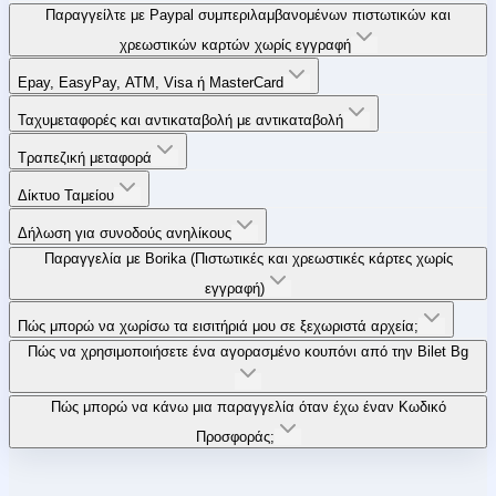
Παραγγείλτε με Paypal συμπεριλαμβανομένων πιστωτικών και
χρεωστικών καρτών χωρίς εγγραφή
Epay, EasyPay, ATM, Visa ή MasterCard
Ταχυμεταφορές και αντικαταβολή με αντικαταβολή
Τραπεζική μεταφορά
Δίκτυο Ταμείου
Δήλωση για συνοδούς ανηλίκους
Παραγγελία με Borika (Πιστωτικές και χρεωστικές κάρτες χωρίς
εγγραφή)
Πώς μπορώ να χωρίσω τα εισιτήριά μου σε ξεχωριστά αρχεία;
Πώς να χρησιμοποιήσετε ένα αγορασμένο κουπόνι από την Bilet Bg
Πώς μπορώ να κάνω μια παραγγελία όταν έχω έναν Κωδικό
Προσφοράς;