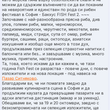
можем да сдържим вълнението си да ви поканим
на невероятния и единствен по рода си рибен
фестивал в София - Бакхус FISH Fest 2. ~~~
Започваме с най-разнообразна прясна риба, див
улов, големи риби, малки, черноморски,
средиземноморски, черупчести, мекотели, веян
паламуд, миди, стриди, супа от омар, рибни
бургери, сашими, раци, октоподи, азиатски
изкушения и изобщо още много в този дух,
продължаваме през селекция страхотни напитки с
балончета или без... и завършваме с музика, много
музика, приятели, настроение.
Та, това, което искаме да ви кажем е, че тази
година Fish Fest се разраства - повече дни, с повече
изложители и на нова локация - под навеса нa
Пазар Ситняково
.
Благодарим ви, че ни помагате заедно да
развиваме кулинарната сцена в София и да
продължим каузата да превръщаме пазарите ни в
адски апетитна дестинация (макар и за уикенд).
Обещаваме ви, че за 19 и 20 октомври, заедно с
безкомпромисната ни селекция изложители, ще