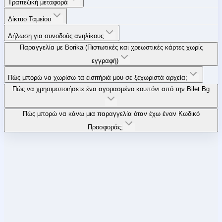
Τραπεζική μεταφορά
Δίκτυο Ταμείου
Δήλωση για συνοδούς ανηλίκους
Παραγγελία με Borika (Πιστωτικές και χρεωστικές κάρτες χωρίς
εγγραφή)
Πώς μπορώ να χωρίσω τα εισιτήριά μου σε ξεχωριστά αρχεία;
Πώς να χρησιμοποιήσετε ένα αγορασμένο κουπόνι από την Bilet Bg
Πώς μπορώ να κάνω μια παραγγελία όταν έχω έναν Κωδικό
Προσφοράς;