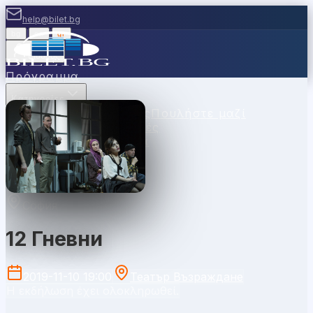
help@bilet.bg
bg
|
en
|
gr
Είσοδος
Πρόγραμμα
Κατηγορίες
Χώροι
Σημεία Πώλησης
Πουλήστε μαζί
μας
Κουπόνια
Νέα
Συχνές
Ερωτήσεις
Επικοινωνία
София
12 Гневни
2019-11-10 19:00
Театър Възраждане
Η εκδήλωση έχει ολοκληρωθεί.