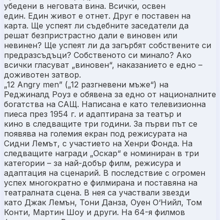
убедени в неговата вина. Всички, освен
един. Един живот е отнет. Друг е поставен на
карта. Ще успеят ли съдебните заседатели да
решат безпристрастно дали е виновен или
невинен? Ще успеят ли да загърбят собствените си
предразсъдъци? Собственото си минало? Ако
всички гласуват „виновен“, наказанието е едно –
доживотен затвор.
„12 Angry men” („12 разгневени мъже“) на
Реджиналд Роуз е обявена за едно от националните
богатства на САЩ. Написана е като телевизионна
пиеса през 1954 г. и адаптирана за театър и
кино в следващите три години. За първи път се
появява на големия екран под режисурата на
Сидни Лемът, с участието на Хенри Фонда. На
следващите награди „Оскар“ е номиниран в три
категории – за най-добър филм, режисура и
адаптация на сценарий. В последствие с огромен
успех многократно е филмирана и поставяна на
театралната сцена. В нея са участвали звезди
като Джак Лемън, Тони Данза, Оуен О‘Нийл, Том
Конти, Мартин Шоу и други. На 64-я филмов