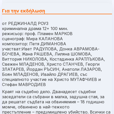
Για την εκδήλωση
от РЕДЖИНАЛД РОУЗ
криминална драма 12+ 100 мин.
режисьор: проф. Пламен МАРКОВ
сценограф: Мира КАЛАНОВА
композитор: Петя ДИМАНОВА
участват:Ивет РАДУЛОВА, Донка АВРАМОВА-
БОЧЕВА, Жана РАШЕВА, Лиляна ШОМОВА,
Виттория НИКОЛОВА, Костадинка АРАТЛЪКОВА,
Свежен МЛАДЕНОВ, Христо СТАНЧЕВ, Георги
ЗЛАТАРЕВ, Йордан РЪСИН, Анатоли ЛАЗАРОВ,
Боян МЛАДЕНОВ, Ивайло ДРАГИЕВ, със
специалното участие на Христо МУТАФЧИЕВ и
Стефан МАВРОДИЕВ
Краят на съдебно дело. Дванадесет съдебни
заседатели са събрани в малка, задушна стая, за
да решатат съдбата на обвиняемия – 18 годишно
момче, обвинено в най-тежкото
престъпление – предумишлено убийство. Всички са