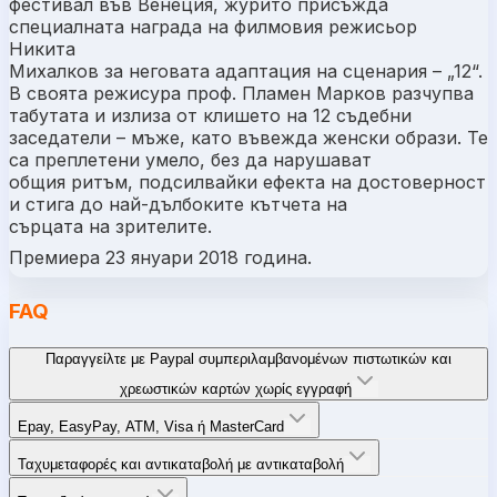
фестивал във Венеция, журито присъжда
специалната награда на филмовия режисьор
Никита
Михалков за неговата адаптация на сценария – „12“.
В своята режисура проф. Пламен Марков разчупва
табутата и излиза от клишето на 12 съдебни
заседатели – мъже, като въвежда женски образи. Те
са преплетени умело, без да нарушават
общия ритъм, подсилвайки ефекта на достоверност
и стига до най-дълбоките кътчета на
сърцата на зрителите.
Премиера 23 януари 2018 година.
FAQ
Παραγγείλτε με Paypal συμπεριλαμβανομένων πιστωτικών και
χρεωστικών καρτών χωρίς εγγραφή
Epay, EasyPay, ATM, Visa ή MasterCard
Ταχυμεταφορές και αντικαταβολή με αντικαταβολή