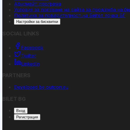
Афилиейт програма
Условия за ползване на сайта за продажба на би
Политика за поверителност на Билет точка БГ
Настройки за бисквитки
SOCIAL LINKS
Facebook
Twitter
LinkedIn
PARTNERS
Developed by outcon.eu
BILET BG
Вход
Регистрация