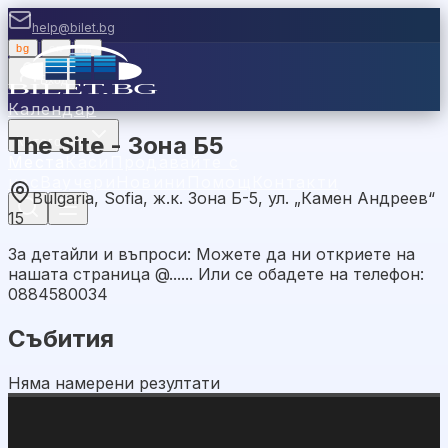
help@bilet.bg
bg
|
en
|
gr
Вход
Календар
The Site - Зона Б5
Категории
Места
Каси
Продавайте с
нас
Ваучери
Новини
Помощ
Контакти
Bulgaria, Sofia, ж.к. Зона Б-5, ул. „Камен Андреев“
15
За детайли и въпроси: Можете да ни откриете на
нашата страница @...... Или се обадете на телефон:
0884580034
Събития
Няма намерени резултати