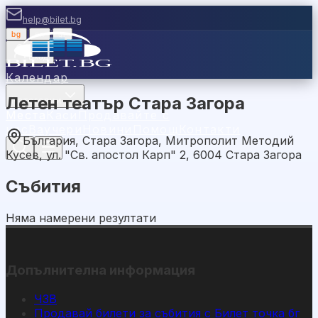
help@bilet.bg
bg
|
en
|
gr
Вход
Календар
Летен театър Стара Загора
Категории
Места
Каси
Продавайте с
нас
Ваучери
Новини
Помощ
Контакти
България, Стара Загора, Митрополит Методий
Кусев, ул. "Св. апостол Карп" 2, 6004 Стара Загора
Събития
Няма намерени резултати
Допълнителна информация
ЧЗВ
Продавай билети за събития с Билет точка бг