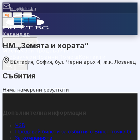
help@bilet.bg
bg
|
en
|
gr
Вход
Календар
НМ „Земята и хората“
Категории
Места
Каси
Продавайте с
нас
Ваучери
Новини
Помощ
Контакти
България, София, бул. Черни връх 4, ж.к. Лозенец
Събития
Няма намерени резултати
Допълнителна информация
ЧЗВ
Продавай билети за събития с Билет точка бг
За компанията