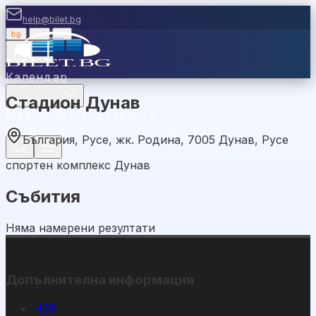
help@bilet.bg
bg
|
en
|
gr
Вход
Календар
Стадион Дунав
Категории
Места
Каси
Продавайте с
нас
Ваучери
Новини
Помощ
Контакти
България, Русе, жк. Родина, 7005 Дунав, Русе
спортен комплекс Дунав
Събития
Няма намерени резултати
Допълнителна информация
ЧЗВ