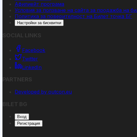
Афилиейт програма
Условия за ползване на сайта за продажба на би
Политика за поверителност на Билет точка БГ
Настройки за бисквитки
SOCIAL LINKS
Facebook
Twitter
LinkedIn
PARTNERS
Developed by outcon.eu
BILET BG
Вход
Регистрация