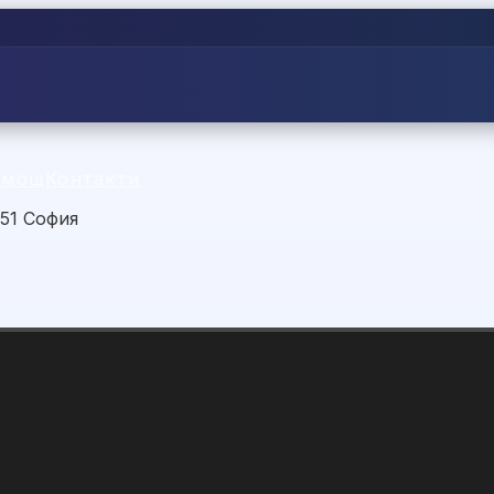
омощ
Контакти
151 София