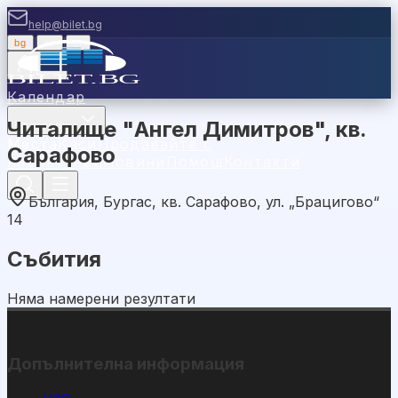
help@bilet.bg
bg
|
en
|
gr
Вход
Календар
Читалище "Ангел Димитров", кв.
Категории
Места
Каси
Продавайте с
Сарафово
нас
Ваучери
Новини
Помощ
Контакти
България, Бургас, кв. Сарафово, ул. „Брацигово“
14
Събития
Няма намерени резултати
Допълнителна информация