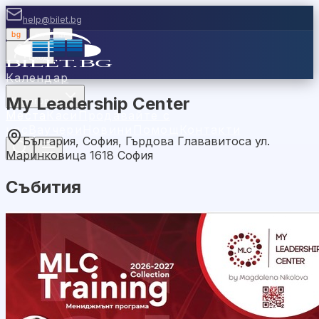
help@bilet.bg
bg
|
en
|
gr
Вход
Календар
My Leadership Center
Категории
Места
Каси
Продавайте с
нас
Ваучери
Новини
Помощ
Контакти
България, София, Гърдова Глававитоса ул.
Маринковица 1618 София
Събития