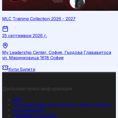
MLC Training Collection 2026 - 2027
25 септември 2026 г.
My Leadership Center, София, Гърдова Глававитоса
ул. Маринковица 1618 София
Купи Билети
Допълнителна информация
ЧЗВ
Продавай билети за събития с Билет точка бг
За компанията
Афилиейт програма