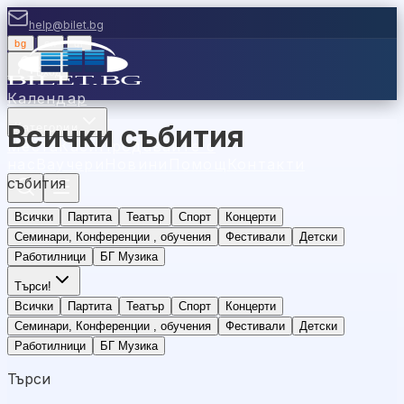
help@bilet.bg
bg
|
en
|
gr
Вход
Календар
Всички събития
Категории
Места
Каси
Продавайте с
нас
Ваучери
Новини
Помощ
Контакти
събития
Всички
Партита
Театър
Спорт
Концерти
Семинари, Конференции , обучения
Фестивали
Детски
Работилници
БГ Музика
Търси
!
Всички
Партита
Театър
Спорт
Концерти
Семинари, Конференции , обучения
Фестивали
Детски
Работилници
БГ Музика
Търси