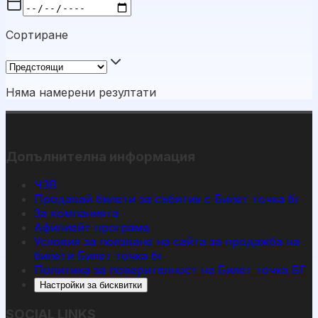
Сортиране
Няма намерени резултати
Допълнителна информация
ЧЗВ
Продавай билети за събития с Билет точка бг
За компанията
Афилиейт програма
Условия за ползване на сайта за продажба на
билети Билет точка бг
Политика за поверителност на Билет точка БГ
Настройки за бисквитки
SOCIAL LINKS