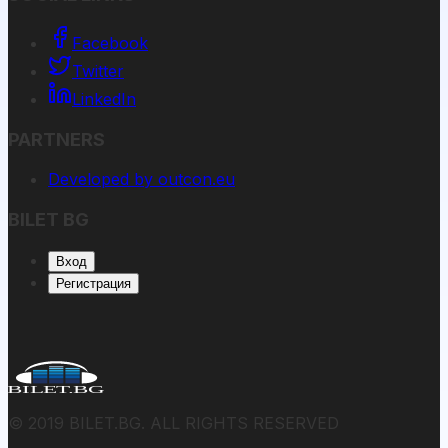
Facebook
Twitter
LinkedIn
PARTNERS
Developed by outcon.eu
BILET BG
Вход
Регистрация
© 2019 BILET.BG. ALL RIGHTS RESERVED