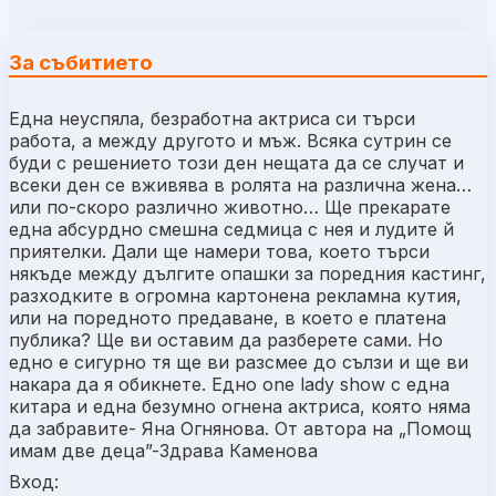
За събитието
Една неуспяла, безработна актриса си търси
работа, а между другото и мъж. Всяка сутрин се
буди с решението този ден нещата да се случат и
всеки ден се вживява в ролята на различна жена…
или по-скоро различно животно… Ще прекарате
една абсурдно смешна седмица с нея и лудите й
приятелки. Дали ще намери това, което търси
някъде между дългите опашки за поредния кастинг,
разходките в огромна картонена рекламна кутия,
или на поредното предаване, в което е платена
публика? Ще ви оставим да разберете сами. Но
едно е сигурно тя ще ви разсмее до сълзи и ще ви
накара да я обикнете. Едно one lady show с една
китара и една безумно огнена актриса, която няма
да забравите- Яна Огнянова. От автора на „Помощ
имам две деца”-Здрава Каменова
Вход: