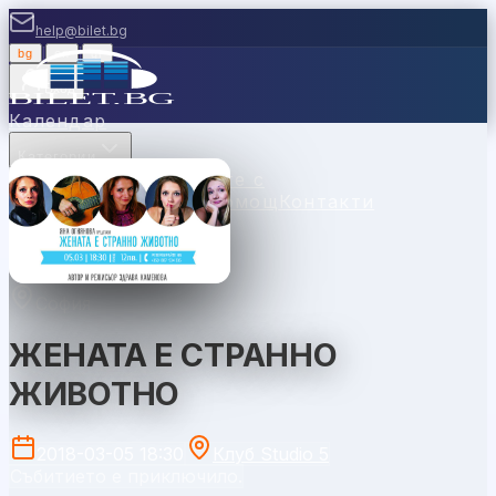
help@bilet.bg
bg
|
en
|
gr
Вход
Календар
Категории
Места
Каси
Продавайте с
нас
Ваучери
Новини
Помощ
Контакти
София
ЖЕНАТА Е СТРАННО
ЖИВОТНО
2018-03-05 18:30
Клуб Studio 5
Събитието е приключило.