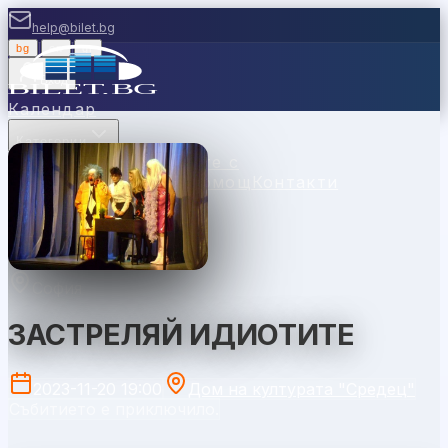
help@bilet.bg
bg
|
en
|
gr
Вход
Календар
Категории
Места
Каси
Продавайте с
нас
Ваучери
Новини
Помощ
Контакти
София
ЗАСТРЕЛЯЙ ИДИОТИТЕ
2023-11-20 19:00
Дом на културата "Средец"
Събитието е приключило.