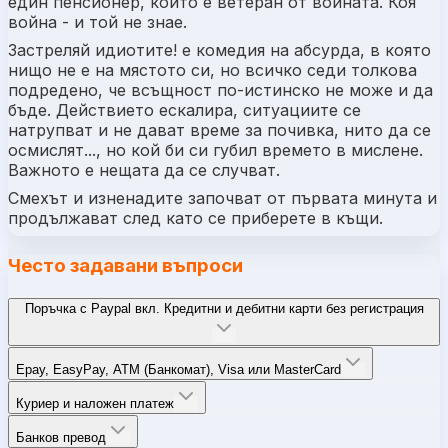
един пенсионер, който е ветеран от войната. Коя
война - и той не знае.
Застреляй идиотите! е комедия на абсурда, в която
нищо не е на мястото си, но всичко седи толкова
подредено, че всъщност по-истинско не може и да
бъде. Действието ескалира, ситуациите се
натрупват и не дават време за почивка, нито да се
осмислят..., но кой би си губил времето в мислене.
Важното е нещата да се случват.
Смехът и изненадите започват от първата минута и
продължават след като се приберете в къщи.
Често задавани въпроси
Поръчка с Paypal вкл. Кредитни и дебитни карти без регистрация
Epay, EasyPay, ATM (Банкомат), Visa или MasterCard
Куриер и наложен платеж
Банков превод