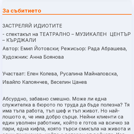
За събитието
ЗАСТРЕЛЯЙ ИДИОТИТЕ
- спектакъл на ТЕАТРАЛНО – МУЗИКАЛЕН
ЦЕНТЪР
– КЪРДЖАЛИ
Автор: Емил Йотовски; Режисьор: Рада Абрашева,
Художник: Анна Боянова
Участват: Елен Колева, Русалина Майналовска,
Ивайло Калоянчев, Веселин Цанев
Абсурдно, забавно смешно. Може ли една
служителка в бюрото по труда да бъде полезна? Тя
има тъпа работа, тъп шеф и тъп живот. Но най-
лошото е, че има добро сърце. Нейни клиенти са
един уволнен работник, който е готов на всичко за
пари, една кифла, която търси смисъла на живота и