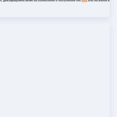
ел. Декларацията може да изтеглите и попълните от
тук
или на входа в