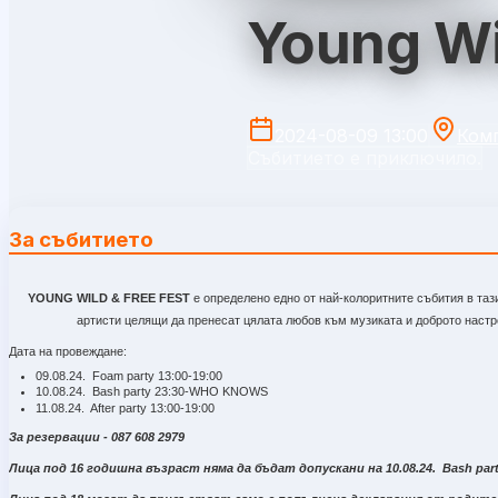
Young Wi
2024-08-09 13:00
Комп
Събитието е приключило.
За събитието
YOUNG WILD & FREE FEST
е определено едно от най-колоритните събития в таз
артисти целящи да пренесат цялата любов към музиката и доброто настр
Дата на провеждане:
09.08.24. Foam party 13:00-19:00
10.08.24. Bash party 23:30-WHO KNOWS
11.08.24. After party 13:00-19:00
За резервации - 087 608 2979
Лица под 16 годишна възраст няма да бъдат допускани на 10.08.24. Bash part