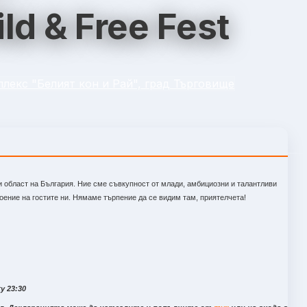
ld & Free Fest
лекс "Белият кон и Рай", град Търговище
и област на България. Ние сме съвкупност от млади, амбициозни и талантливи
оение на гостите ни. Нямаме търпение да се видим там, приятелчета!
y 23:30