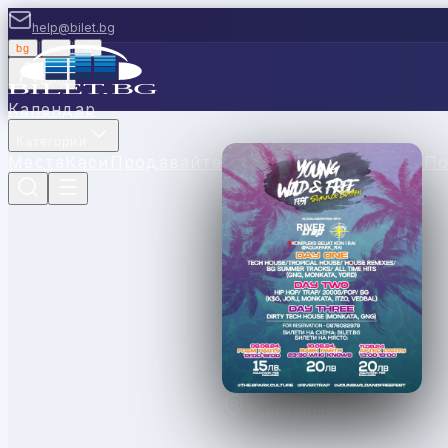
help@bilet.bg
bg
|
en
|
gr
Вход
Календар
Категории
Места
Каси
Продавайте с нас
Ваучери
Новини
П
Търговище