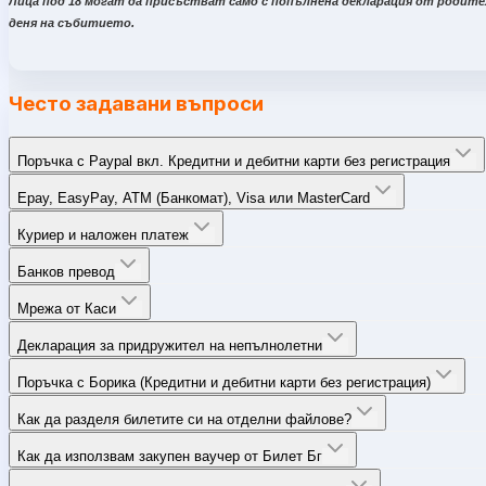
Лица под 18 могат да присъстват само с попълнена декларация от родит
деня на събитието.
Често задавани въпроси
Поръчка с Paypal вкл. Кредитни и дебитни карти без регистрация
Epay, EasyPay, ATM (Банкомат), Visa или MasterCard
Куриер и наложен платеж
Банков превод
Мрежа от Каси
Декларация за придружител на непълнолетни
Поръчка с Борика (Кредитни и дебитни карти без регистрация)
Как да разделя билетите си на отделни файлове?
Как да използвам закупен ваучер от Билет Бг