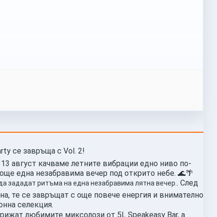
rty се завръща с Vol. 2!
а 13 август качваме летните вибрации едно ниво по-
а още една незабравима вечер под открито небе. 🌊🌴
. След
а да зададат ритъма на една незабравима лятна вечер.
на, те се завръщат с още повече енергия и внимателно
онна селекция.
грижат любимите миксолози от 5L Speakeasy Bar, а