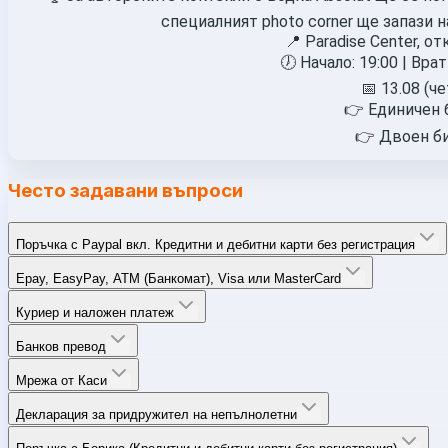
специалният photo corner ще запази 
📍 Paradise Center, от
🕖 Начало: 19:00 | Вра
📅 13.08 (ч
👉 Единичен б
👉 Двоен би
Често задавани въпроси
Поръчка с Paypal вкл. Кредитни и дебитни карти без регистрация
Epay, EasyPay, ATM (Банкомат), Visa или MasterCard
Куриер и наложен платеж
Банков превод
Мрежа от Каси
Декларация за придружител на непълнолетни