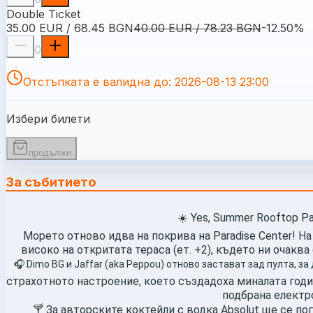
Double Ticket
35.00 EUR / 68.45 BGN
40.00 EUR / 78.23 BGN
-
12.50
%
0
Отстъпката е валидна до
:
2026-08-13 23:00
Избери билети
продължи
За събитието
☀️ Yes, Summer Rooftop Pa
Морето отново идва на покрива на Paradise Center! Н
високо на откритата тераса (ет. +2), където ни очакв
🎧 Dimo BG и Jaffar (aka Peppou) отново застават зад пулта, з
страхотното настроение, което създадоха миналата годи
подбрана електр
🍸 За авторските коктейли с водка Absolut ще се по