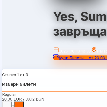
Yes, Sum
завръща 
2026-08-13 18:30
Para
Купи Билети
—
от
20.00 
Стъпка 1 от 3
Избери билети
Regular
20.00 EUR / 39.12 BGN
0