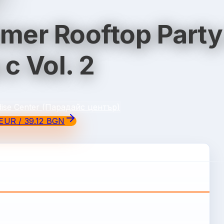
mer Rooftop Party
с Vol. 2
dise Center (Парадайс център)
EUR / 39.12 BGN