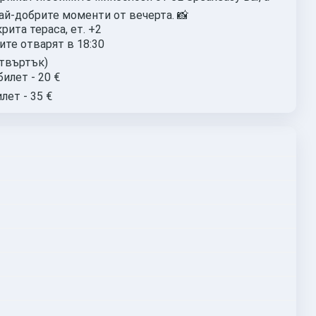
най-добрите моменти от вечерта. 📸
крита тераса, ет. +2
тите отварят в 18:30
етвъртък)
илет - 20 €
лет - 35 €