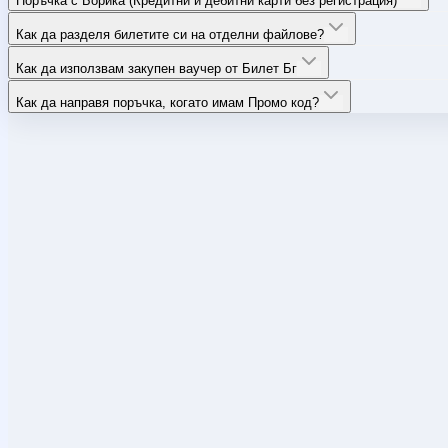
Поръчка с Борика (Кредитни и дебитни карти без регистрация)
Как да разделя билетите си на отделни файлове?
Как да използвам закупен ваучер от Билет Бг
Как да направя поръчка, когато имам Промо код?