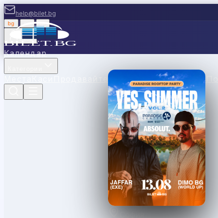
help@bilet.bg
bg
|
en
|
gr
Вход
Календар
Категории
Места
Каси
Продавайте с нас
Ваучери
Новини
П
София