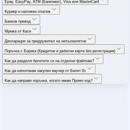
Epay, EasyPay, ATM (Банкомат), Visa или MasterCard
Куриер и наложен платеж
Банков превод
Мрежа от Каси
Декларация за придружител на непълнолетни
Поръчка с Борика (Кредитни и дебитни карти без регистрация)
Как да разделя билетите си на отделни файлове?
Как да използвам закупен ваучер от Билет Бг
Как да направя поръчка, когато имам Промо код?