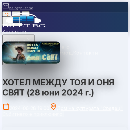
help@bilet.bg
bg
|
en
|
gr
Вход
Календар
Категории
Места
Каси
Продавайте с
нас
Ваучери
Новини
Помощ
Контакти
София
ХОТЕЛ МЕЖДУ ТОЯ И ОНЯ
СВЯТ (28 юни 2024 г.)
2024-06-28 19:00
Дом на културата "Средец"
Събитието е приключило.