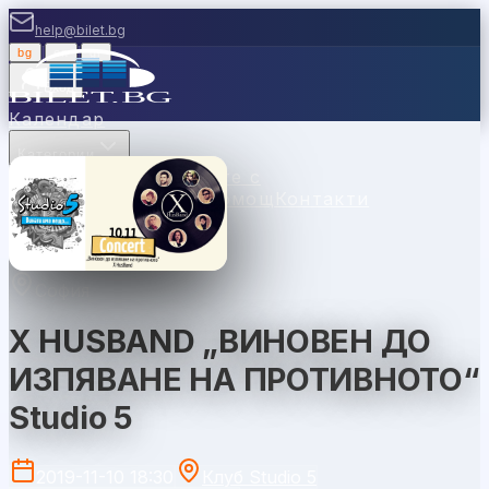
help@bilet.bg
bg
|
en
|
gr
Вход
Календар
Категории
Места
Каси
Продавайте с
нас
Ваучери
Новини
Помощ
Контакти
София
X HUSBAND „ВИНОВЕН ДО
ИЗПЯВАНЕ НА ПРОТИВНОТО“
Studio 5
2019-11-10 18:30
Клуб Studio 5