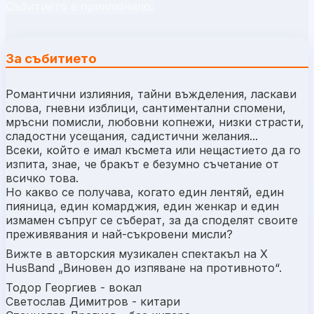
Събитието е приключило.
За събитието
Романтични излияния, тайни въжделения, ласкави
слова, гневни изблици, сантиментални спомени,
мръсни помисли, любовни копнежи, низки страсти,
сладостни усещания, садистични желания...
Всеки, който е имал късмета или нещастието да го
изпита, знае, че бракът е безумно съчетание от
всичко това.
Но какво се получава, когато един лентяй, един
пияница, един комарджия, един женкар и един
измамен съпруг се съберат, за да споделят своите
преживявания и най-съкровени мисли?
Вижте в авторския музикален спектакъл на X
HusBand „Виновен до изпяване на противното“.
Тодор Георгиев - вокал
Светослав Димитров - китари