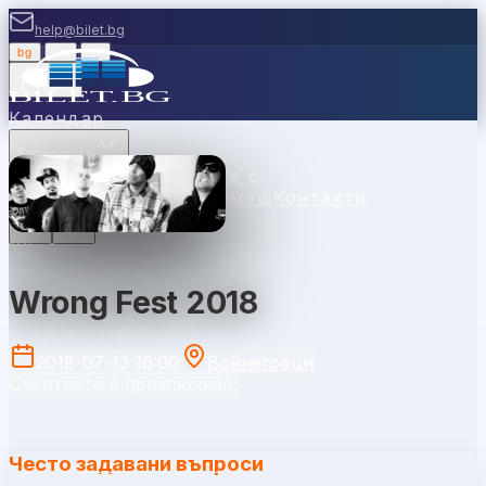
help@bilet.bg
bg
|
en
|
gr
Вход
Календар
Категории
Места
Каси
Продавайте с
нас
Ваучери
Новини
Помощ
Контакти
София
Wrong Fest 2018
2018-07-13 16:00
Войнеговци
Събитието е приключило.
Често задавани въпроси