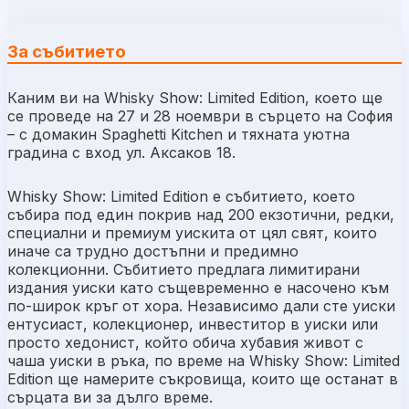
За събитието
Каним ви на Whisky Show: Limited Edition, което ще
се проведе на 27 и 28 ноември в сърцето на София
– с домакин Spaghetti Kitchen и тяхната уютна
градина с вход ул. Аксаков 18.
Whisky Show: Limited Edition е събитието, което
събира под един покрив над 200 екзотични, редки,
специални и премиум уискита от цял свят, които
иначе са трудно достъпни и предимно
колекционни. Събитието предлага лимитирани
издания уиски като същевременно е насочено към
по-широк кръг от хора. Независимо дали сте уиски
ентусиаст, колекционер, инвеститор в уиски или
просто хедонист, който обича хубавия живот с
чаша уиски в ръка, по време на Whisky Show: Limited
Edition ще намерите съкровища, които ще останат в
сърцата ви за дълго време.