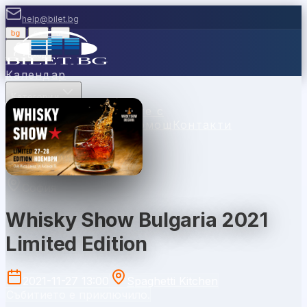
help@bilet.bg
bg
|
en
|
gr
Вход
Календар
Категории
Места
Каси
Продавайте с
нас
Ваучери
Новини
Помощ
Контакти
София
Whisky Show Bulgaria 2021
Limited Edition
2021-11-27 13:00
Spaghetti Kitchen
Събитието е приключило.