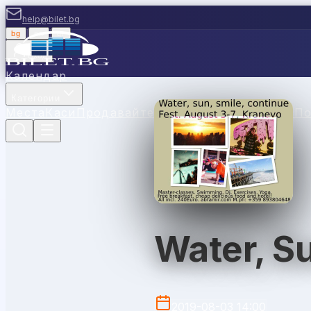
help@bilet.bg
bg
|
en
|
gr
Вход
Календар
Категории
Места
Каси
Продавайте с нас
Ваучери
Новини
П
Water, Su
2019-08-03 14:00