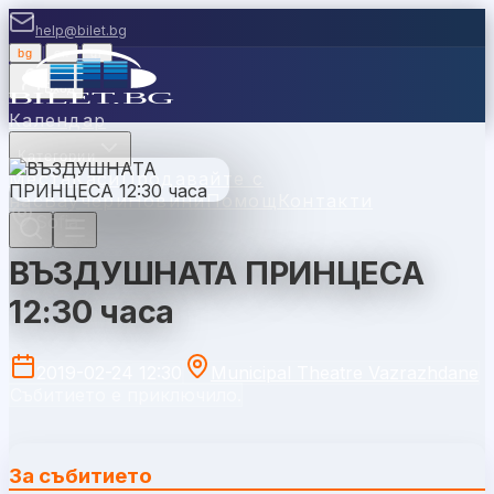
help@bilet.bg
bg
|
en
|
gr
Вход
Календар
Категории
Места
Каси
Продавайте с
нас
Ваучери
Новини
Помощ
Контакти
Sofia
ВЪЗДУШНАТА ПРИНЦЕСА
12:30 часа
2019-02-24 12:30
Municipal Theatre Vazrazhdane
Събитието е приключило.
За събитието