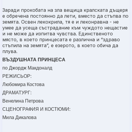
Заради прокобата на зла вещица кралската дъщеря
е обречена постоянно да лети, вместо да стъпва по
земята. Освен лекокрила, тя е и леконравна - не
умее да усеща състрадание към чуждото нещастие
и не може да изпитва чувства. Единственото
място, в което принцесата е различна и “здраво
стъпила на земята”, е езерото, в което обича да
плува.
ВЪЗДУШНАТА ПРИНЦЕСА
по Джордж Макдоналд
РЕЖИСЬОР:
Любомира Костова
ДРАМАТУРГ:
Венелина Петрова
СЦЕНОГРАФИЯ И КОСТЮМИ:
Мила Дикалова