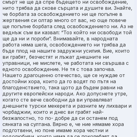
смърт не ще да спре бъдещето ни освобождение,
нито трябва да скове сърцата и душите ви. Знайте,
че борбата за освобождението ни ще погълне в
жертвения си олтар много от вас, но още повече
ще погълне борбата след освобождението ни. Аз не
веднъж съм ви казвал: “Тоз който ни освободи той
ще да ни и пороби”. Внимавайте, в народната
работа няма шега, освобождението ни трябва да
бъде плод на нашите задружни усилия. Вие, които
ви грабят, безчестят и лъжат днешните ни
управници, не мислете, че работата ни свършва с
едното освобождение. Не тя с това започва.
Нашето драгоценно отечество, ще се нуждае от
достойни хора, които да го водят по пътя на
благоденствието, така щото да бъдем равни на
другите европейски народи. Ако допуснете утре,
когато сте вече свободни да ви управляват
днешните турски мекерета и разните му лихвари и
чорбаджии, които и днес ви грабят най-
безжалостно, то по- добре да си останем под
сянката на султана. Вярно е, че ние нямаме хора
подготвени, но поне имаме хора честни и
родолюбиви, които няма да се поколебаят да