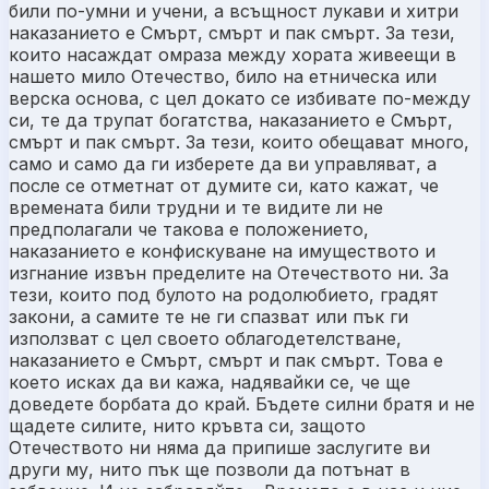
били по-умни и учени, а всъщност лукави и хитри
наказанието е Смърт, смърт и пак смърт. За тези,
които насаждат омраза между хората живеещи в
нашето мило Отечество, било на етническа или
верска основа, с цел докато се избивате по-между
си, те да трупат богатства, наказанието е Смърт,
смърт и пак смърт. За тези, които обещават много,
само и само да ги изберете да ви управляват, а
после се отметнат от думите си, като кажат, че
времената били трудни и те видите ли не
предполагали че такова е положението,
наказанието е конфискуване на имуществото и
изгнание извън пределите на Отечеството ни. За
тези, които под булото на родолюбието, градят
закони, а самите те не ги спазват или пък ги
използват с цел своето облагодетелстване,
наказанието е Смърт, смърт и пак смърт. Това е
което исках да ви кажа, надявайки се, че ще
доведете борбата до край. Бъдете силни братя и не
щадете силите, нито кръвта си, защото
Отечеството ни няма да припише заслугите ви
други му, нито пък ще позволи да потънат в