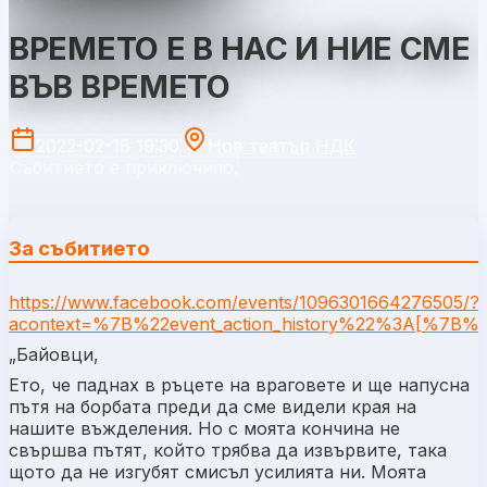
ВРЕМЕТО Е В НАС И НИЕ СМЕ
ВЪВ ВРЕМЕТО
2022-02-18 19:30
Нов театър НДК
Събитието е приключило.
За събитието
https://www.facebook.com/events/1096301664276505/?
acontext=%7B%22event_action_history%22%3A[%
„Байовци,
Ето, че паднах в ръцете на враговете и ще напусна
пътя на борбата преди да сме видели края на
нашите въжделения. Но с моята кончина не
свършва пътят, който трябва да извървите, така
щото да не изгубят смисъл усилията ни. Моята