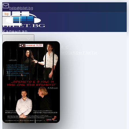
help@bilet.bg
bg
|
en
|
gr
Вход
Календар
Категории
Места
Каси
Продавайте с
нас
Ваучери
Новини
Помощ
Контакти
София