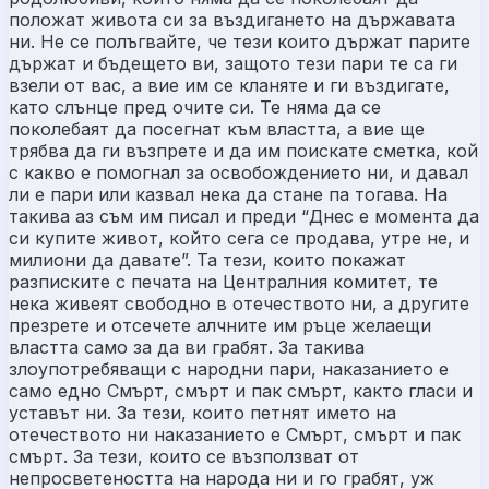
положат живота си за въздигането на държавата
ни. Не се полъгвайте, че тези които държат парите
държат и бъдещето ви, защото тези пари те са ги
взели от вас, а вие им се кланяте и ги въздигате,
като слънце пред очите си. Те няма да се
поколебаят да посегнат към властта, а вие ще
трябва да ги възпрете и да им поискате сметка, кой
с какво е помогнал за освобождението ни, и давал
ли е пари или казвал нека да стане па тогава. На
такива аз съм им писал и преди “Днес е момента да
си купите живот, който сега се продава, утре не, и
милиони да давате”. Та тези, които покажат
разписките с печата на Централния комитет, те
нека живеят свободно в отечеството ни, а другите
презрете и отсечете алчните им ръце желаещи
властта само за да ви грабят. За такива
злоупотребяващи с народни пари, наказанието е
само едно Смърт, смърт и пак смърт, както гласи и
уставът ни. За тези, които петнят името на
отечеството ни наказанието е Смърт, смърт и пак
смърт. За тези, които се възползват от
непросветеността на народа ни и го грабят, уж