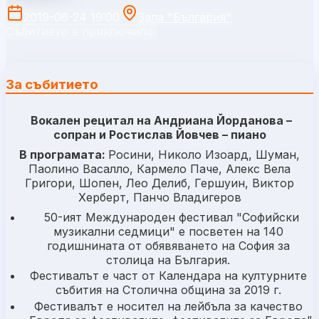
2019-06-24 19:00
Зала "България"
Събитието е приключило.
За събитието
Вокален рецитал на Андриана Йорданова –
сопран и Ростислав Йовчев – пиано
В програмата:
Росини, Николо Изоард, Шуман,
Паолино Васалло, Кармело Паче, Алекс Вела
Григори, Шопен, Лео Делиб, Гершуин, Виктор
Херберт, Панчо Владигеров
50-ият Международен фестивал "Софийски
музикални седмици" е посветен на 140
годишнината от обявяването на София за
столица на България.
Фестивалът е част от Календара на културните
събития на Столична община за 2019 г.
Фестивалът е носител на лейбъла за качество