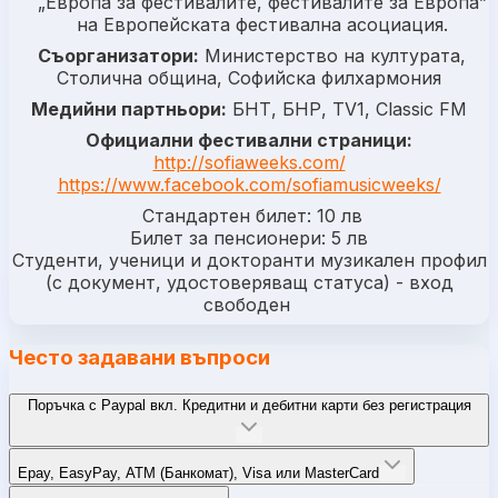
„Европа за фестивалите, фестивалите за Европа”
на Европейската фестивална асоциация.
Съорганизатори:
Министерство на културата,
Столична община, Софийска филхармония
Медийни партньори:
БНТ, БНР, TV1, Classic FM
Официални фестивални страници:
http://sofiaweeks.com/
https://www.facebook.com/sofiamusicweeks/
Стандартен билет: 10 лв
Билет за пенсионери: 5 лв
Студенти, ученици и докторанти музикален профил
(с документ, удостоверяващ статуса) - вход
свободен
Често задавани въпроси
Поръчка с Paypal вкл. Кредитни и дебитни карти без регистрация
Epay, EasyPay, ATM (Банкомат), Visa или MasterCard