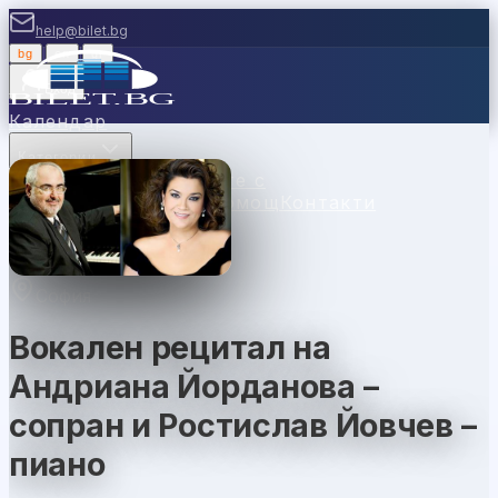
help@bilet.bg
bg
|
en
|
gr
Вход
Календар
Категории
Места
Каси
Продавайте с
нас
Ваучери
Новини
Помощ
Контакти
София
Вокален рецитал на
Андриана Йорданова –
сопран и Ростислав Йовчев –
пиано