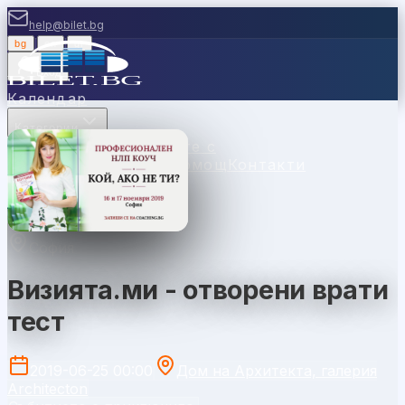
help@bilet.bg
bg
|
en
|
gr
Вход
Календар
Категории
Места
Каси
Продавайте с
нас
Ваучери
Новини
Помощ
Контакти
София
Визията.ми - отворени врати
тест
2019-06-25 00:00
Дом на Архитекта, галерия
Architecton