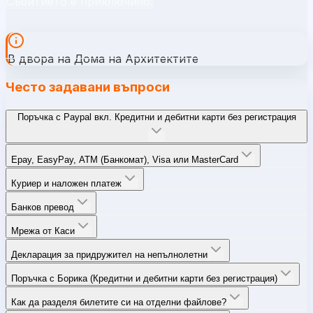
Събитието е приключило.
В двора на Дома на Архитектите
Често задавани въпроси
Поръчка с Paypal вкл. Кредитни и дебитни карти без регистрация
Epay, EasyPay, ATM (Банкомат), Visa или MasterCard
Куриер и наложен платеж
Банков превод
Мрежа от Каси
Декларация за придружител на непълнолетни
Поръчка с Борика (Кредитни и дебитни карти без регистрация)
Как да разделя билетите си на отделни файлове?