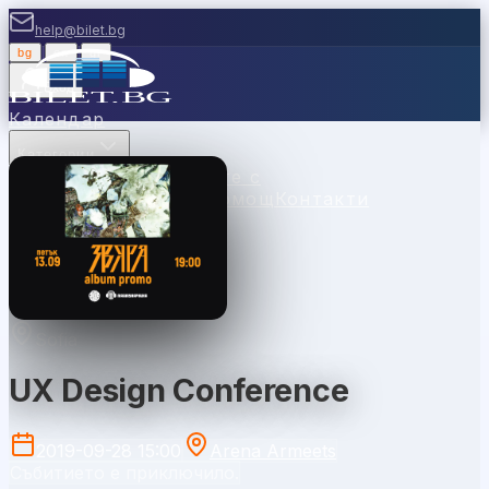
help@bilet.bg
bg
|
en
|
gr
Вход
Календар
Категории
Места
Каси
Продавайте с
нас
Ваучери
Новини
Помощ
Контакти
Sofia
UX Design Conference
2019-09-28 15:00
Arena Armeets
Събитието е приключило.