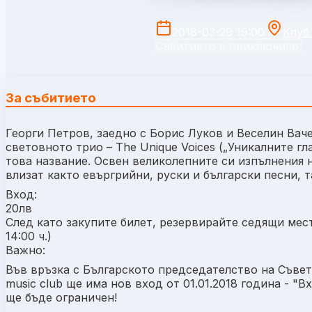
2018-03-29 19:00
Клуб 
Събитието е приключило.
За събитието
Георги Петров, заедно с Борис Луков и Веселин Вач
световното трио – The Unique Voices („Уникалните г
това название. Освен великолепните си изпълнения 
влизат както евъргрийни, руски и български песни, т
Вход:
20лв
След като закупите билет, резервирайте седящи мест
14:00 ч.)
Важно:
Във връзка с Българското председателство на Съвета
music club ще има нов вход от 01.01.2018 година - "
ще бъде ограничен!