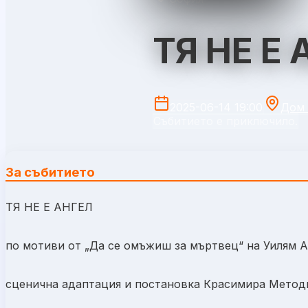
ТЯ НЕ Е 
2025-06-14 19:00
Дом 
Събитието е приключило.
За събитието
ТЯ НЕ Е АНГЕЛ
по мотиви от „Да се омъжиш за мъртвец“ на Уилям 
сценична адаптация и постановка Красимира Мето