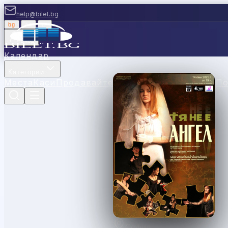
help@bilet.bg
bg
|
en
|
gr
Вход
Календар
Категории
Места
Каси
Продавайте с нас
Ваучери
Новини
П
София