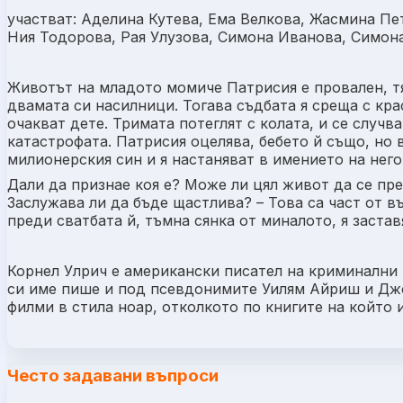
участват: Аделина Кутева, Ема Велкова, Жасмина Пе
Ния Тодорова, Рая Улузова, Симона Иванова, Симон
Животът на младото момиче Патрисия е провален, тя 
двамата си насилници. Тогава съдбата я среща с кра
очакват дете. Тримата потеглят с колата, и се случ
катастрофата. Патрисия оцелява, бебето й също, но 
милионерския син и я настаняват в имението на нег
Дали да признае коя е? Може ли цял живот да се пр
Заслужава ли да бъде щастлива? – Това са част от в
преди сватбата й, тъмна сянка от миналото, я застав
Корнел Улрич е американски писател на криминални 
си име пише и под псевдонимите Уилям Айриш и Джо
филми в стила ноар, отколкото по книгите на който и
Често задавани въпроси