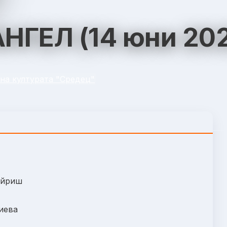
АНГЕЛ (14 юни 202
на културата "Средец"
Айриш
диева