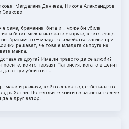
ткова, Магдалена Данчева, Никола Александров,
а Савкова
е сама, бременна, бита и... може би убила
сив и богат мъж и неговата съпруга, които също
ва необратимото – младото семейство загива при
всички решават, че това е младата съпруга на
овата майка.
едставя за друга? Има ли правото да се влюби?
ъпросите, които терзаят Патрисия, когато в денят
я да стори убийство...
романи и разкази, който освен под собственото
рдж Хопли. По неговите книги са заснети повече
 да е друг автор.