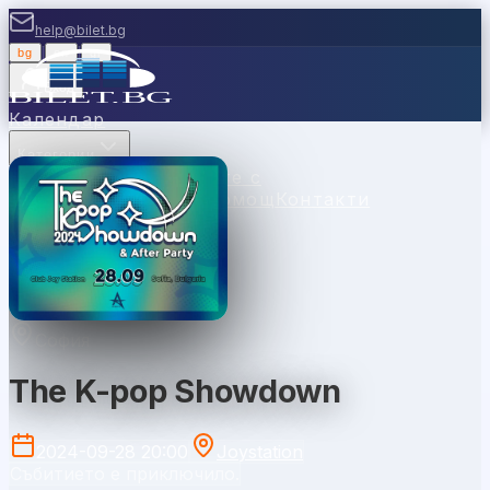
help@bilet.bg
bg
|
en
|
gr
Вход
Календар
Категории
Места
Каси
Продавайте с
нас
Ваучери
Новини
Помощ
Контакти
София
The K-pop Showdown
2024-09-28 20:00
Joystation
Събитието е приключило.