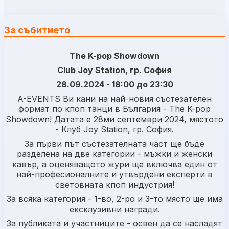
За събитието
The K-pop Showdown
Club Joy Station, гр. София
28.09.2024 - 18:00 до 23:30
A-EVENTS Ви кани на най-новия състезателен
формат по кпоп танци в България - The K-pop
Showdown! Датата е 28ми септември 2024, мястото
- Клуб Joy Station, гр. София.
За първи път състезателната част ще бъде
разделена на две категории - мъжки и женски
кавър, а оценяващото жури ще включва един от
най-професионалните и утвърдени експерти в
световната кпоп индустрия!
За всяка категория - 1-во, 2-ро и 3-то място ще има
ексклузивни награди.
За публиката и участниците - освен да се насладят