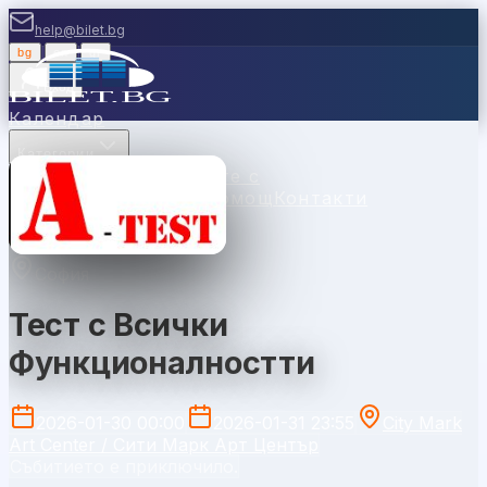
help@bilet.bg
bg
|
en
|
gr
Вход
Календар
Категории
Места
Каси
Продавайте с
нас
Ваучери
Новини
Помощ
Контакти
София
Тест с Всички
Функционалностти
2026-01-30 00:00
2026-01-31 23:55
City Mark
Art Center / Сити Марк Арт Център
Събитието е приключило.