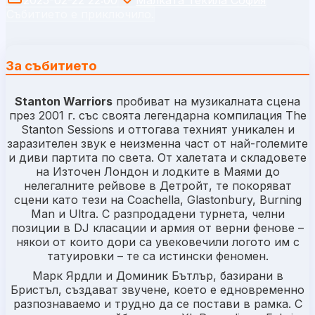
Събитието е приключило.
За събитието
Stanton Warriors
пробиват на музикалната сцена
през 2001 г. със своята легендарна компилация The
Stanton Sessions и оттогава техният уникален и
заразителен звук е неизменна част от най-големите
и диви партита по света. От халетата и складовете
на Източен Лондон и лодките в Маями до
нелегалните рейвове в Детройт, те покоряват
сцени като тези на Coachella, Glastonbury, Burning
Man и Ultra. С разпродадени турнета, челни
позиции в DJ класации и армия от верни фенове –
някои от които дори са увековечили логото им с
татуировки – те са истински феномен.
Марк Ярдли и Доминик Бътлър, базирани в
Бристъл, създават звучене, което е едновременно
разпознаваемо и трудно да се постави в рамка. С