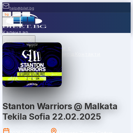
help@bilet.bg
bg
|
en
|
gr
Вход
Календар
Категории
Места
Каси
Продавайте с
нас
Ваучери
Новини
Помощ
Контакти
София
Stanton Warriors @ Malkata
Tekila Sofia 22.02.2025
2025-02-22 22:00
Малката Текила София