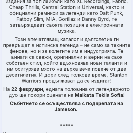
издания за топ лейбъли като XL Recordings, Fabric,
Cheap Thrills, Central Station и Universal, както и
официални ремикси за легенди като Daft Punk,
Fatboy Slim, MIA, Gorillaz и Danny Byrd, те
затвърждават своята позиция в електронната
музика.
Този впечатляващ каталог и дълголетие ги
превръщат в истинска легенда – не само за техните
фенове, но и за колегите им в индустрията. Те
винаги са свежи, оригинални и верни на своя
собствен стил, който вдъхновява нови таланти и
им осигурява място на върха вече повече от две
десетилетия. И дори след толкова време, Stanton
Warriors продължават да се издигат!
На
22 февруари
, едната половина от легендарното
дуо ще покори сцената на
Malkata Tekila Sofia
!
Събитието се осъществява с подкрепата на
Jameson.
*****