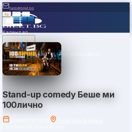
help@bilet.bg
bg
|
en
|
gr
Вход
Календар
Категории
Места
Каси
Продавайте с
нас
Ваучери
Новини
Помощ
Контакти
София
Stand-up comedy Беше ми
100лично
2020-07-10 19:30
Portal club & gallery
Събитието е приключило.