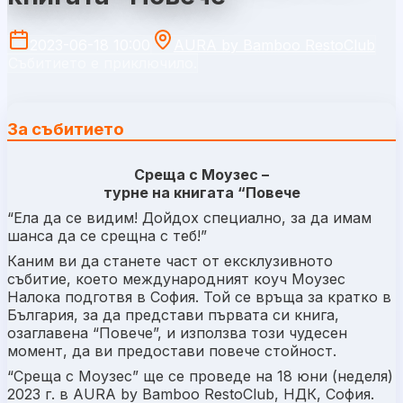
2023-06-18 10:00
AURA by Bamboo RestoClub
Събитието е приключило.
За събитието
Среща с Моузес –
турне на книгата “Повече
“Ела да се видим! Дойдох специално, за да имам
шанса да се срещна с теб!”
Каним ви да станете част от ексклузивното
събитие, което международният коуч Моузес
Налока подготвя в София. Той се връща за кратко в
България, за да представи първата си книга,
озаглавена “Повече”, и използва този чудесен
момент, да ви предостави повече стойност.
“Среща с Моузес” ще се проведе на 18 юни (неделя)
2023 г. в AURA by Bamboo RestoClub, НДК, София.