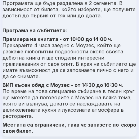
Програмата ще бъде разделена в 2 сегмента. В
зависимост от билета, който изберете, ще получите
достъп до първия от тях или до двата.
Програма на събитието:
Премиера на книгата - от 10:00 до 14:00 ч.
Прекарайте 4 часа заедно с Моузес, който ще
разкаже любопитни подробности около своята
дебютна книга и ще сподели интересни
преживявания от своя опит. В края на събитието ще
имате възможност да се запознаете лично с него и
да се снимате.
ВИП късен обяд с Моузес - от 14:30 до 16:30 ч.
По време на това специално събиране в тесен кръг
ще можете да поговорите с Моузес на всяка тема,
която ви вълнува, докато се наслаждавате на
великолепната кухня и луксозната атмосфера в
ресторанта.
Местата са ограничени, така че запазете по-скоро
своя билет.