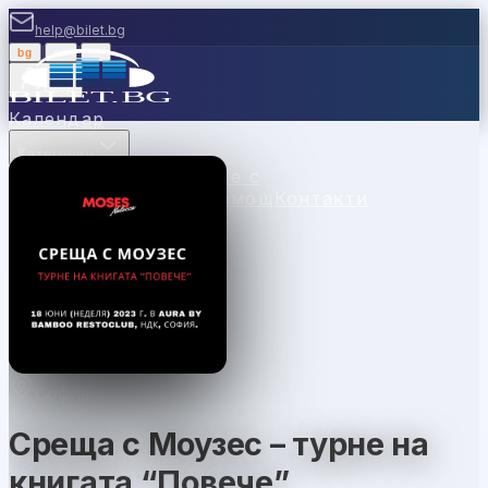
help@bilet.bg
bg
|
en
|
gr
Вход
Календар
Категории
Места
Каси
Продавайте с
нас
Ваучери
Новини
Помощ
Контакти
София
Среща с Моузес – турне на
книгата “Повече”