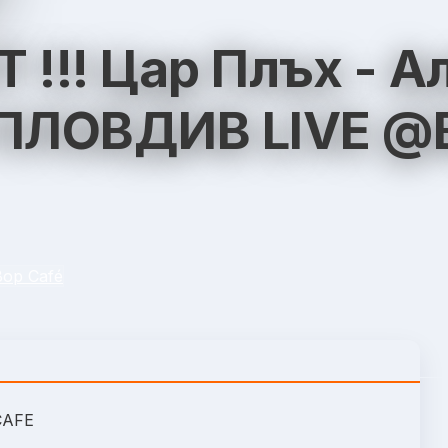
 !!! Цар Плъх - 
 ПЛОВДИВ LIVE @
Bop Café
CAFE