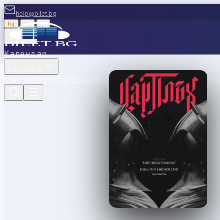
help@bilet.bg
bg
|
en
|
gr
Вход
Календар
Категории
Места
Каси
Продавайте с нас
Ваучери
Новини
П
Plovdiv