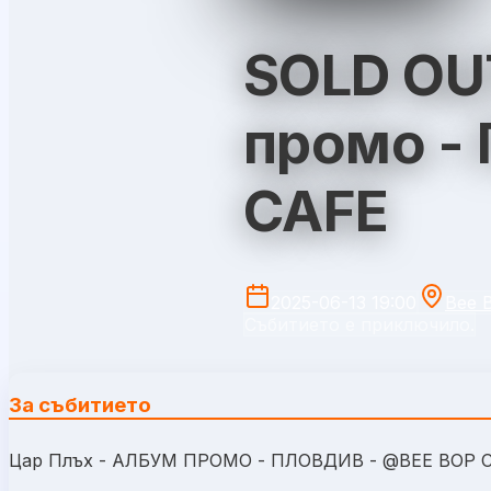
SOLD OUT
промо -
CAFE
2025-06-13 19:00
Bee 
Събитието е приключило.
За събитието
Цар Плъх - АЛБУМ ПРОМО - ПЛОВДИВ - @BEE BOP 