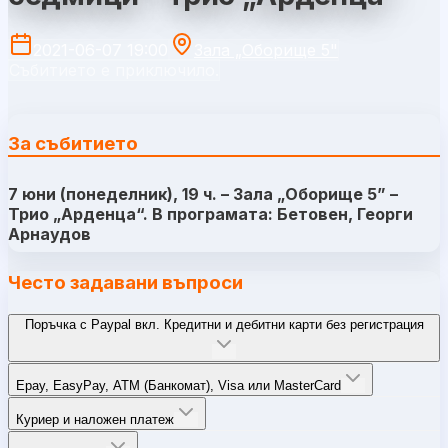
2021-06-07 19:00
Зала „Оборище 5"
Събитието е приключило.
За събитието
7 юни (понеделник), 19 ч. – Зала „Оборище 5” –
Трио „Арденца“. В програмата: Бетовен, Георги
Арнаудов
Често задавани въпроси
Поръчка с Paypal вкл. Кредитни и дебитни карти без регистрация
Epay, EasyPay, ATM (Банкомат), Visa или MasterCard
Куриер и наложен платеж