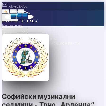
help@bilet.bg
bg
|
en
|
gr
Вход
Календар
Категории
Места
Каси
Продавайте с
нас
Ваучери
Новини
Помощ
Контакти
София
Софийски музикални
седмици - Трио „Арденца“