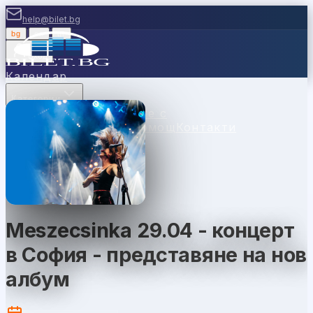
help@bilet.bg
bg
|
en
|
gr
Вход
Календар
Категории
Места
Каси
Продавайте с
нас
Ваучери
Новини
Помощ
Контакти
Meszecsinka 29.04 - концерт
в София - представяне на нов
албум