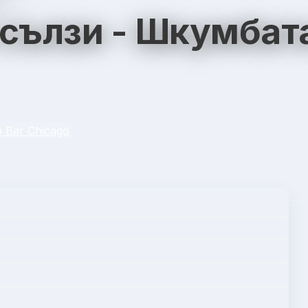
сълзи - Шкумбат
o Bar Chicago