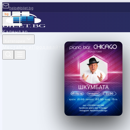
help@bilet.bg
bg
|
en
|
gr
Вход
Календар
Категории
Места
Каси
Продавайте с нас
Ваучери
Новини
П
София