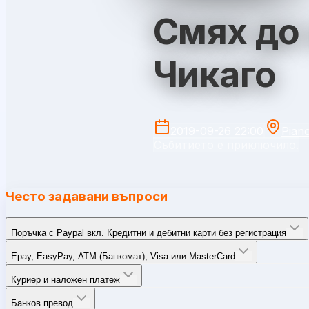
Смях до 
Чикаго
2019-09-26 22:00
Pian
Събитието е приключило.
Често задавани въпроси
Поръчка с Paypal вкл. Кредитни и дебитни карти без регистрация
Epay, EasyPay, ATM (Банкомат), Visa или MasterCard
Куриер и наложен платеж
Банков превод